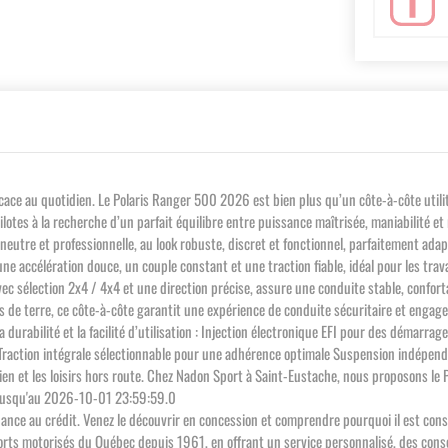
icace au quotidien. Le Polaris Ranger 500 2026 est bien plus qu’un côte-à-côte utilitair
s pilotes à la recherche d’un parfait équilibre entre puissance maîtrisée, maniabili
eur neutre et professionnelle, au look robuste, discret et fonctionnel, parfaitement a
e accélération douce, un couple constant et une traction fiable, idéal pour les travau
ec sélection 2x4 / 4x4 et une direction précise, assure une conduite stable, confort
s de terre, ce côte-à-côte garantit une expérience de conduite sécuritaire et enga
la durabilité et la facilité d’utilisation : Injection électronique EFI pour des déma
Traction intégrale sélectionnable pour une adhérence optimale Suspension indépendan
otidien et les loisirs hors route. Chez Nadon Sport à Saint-Eustache, nous proposons 
 jusqu'au 2026-10-01 23:59:59.0
 chance au crédit. Venez le découvrir en concession et comprendre pourquoi il est co
ts motorisés du Québec depuis 1961, en offrant un service personnalisé, des cons