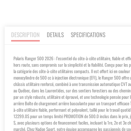
DESCRIPTION
DETAILS
SPECIFICATIONS
Polaris Ranger 500 2026 : l’essentiel du côte-à-côte utilitaire, fiable et eff
hors route, sans compromis sur la simplicité et la fiabilité. Conçu pour le
la catégorie des côte-à-côte utilitaires compacts. Il est offert ici en coul
monocylindre de 500 cc à injection électronique (EFI), le Ranger 500 offre un
châssis utilitaire renforcé, combiné à une transmission automatique CVT av
au Québec, dans les Laurentides, sur des sentiers forestiers ou des chemin
par un style robuste, utilitaire et éprouvé, et une technologie pensée pour 
arrière Boîte de chargement arrière basculante pour un transport efficace 
à-côte utilitaire fiable, performant et polyvalent, taillé pour le travail qu
12299.0$ pour un temps limité PROMOTION de 500.0 inclus dans le prix,
$, avec plusieurs options de financement faciles, incluant la 1re, 2e et 3e
marché. Chez Nadon Sport, notre équipe accompagne les passionnés de spor