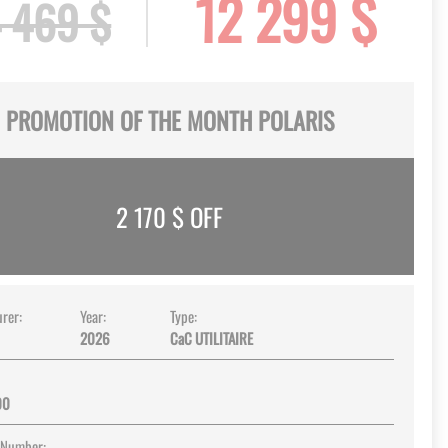
12 299 $
 469 $
PROMOTION OF THE MONTH POLARIS
2 170
$ OFF
rer:
Year:
Type:
2026
CaC UTILITAIRE
00
 Number: