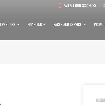
1 866 333.2033
SALES:
S
D VEHICLES
FINANCING
PARTS AND SERVICE
PROMO
REGU