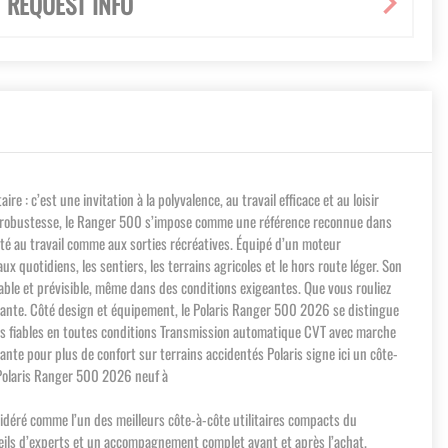
REQUEST INFO
e : c’est une invitation à la polyvalence, au travail efficace et au loisir
té et robustesse, le Ranger 500 s’impose comme une référence reconnue dans
dapté au travail comme aux sorties récréatives. Équipé d’un moteur
x quotidiens, les sentiers, les terrains agricoles et le hors route léger. Son
able et prévisible, même dans des conditions exigeantes. Que vous rouliez
geante. Côté design et équipement, le Polaris Ranger 500 2026 se distingue
rrages fiables en toutes conditions Transmission automatique CVT avec marche
te pour plus de confort sur terrains accidentés Polaris signe ici un côte-
le Polaris Ranger 500 2026 neuf à
nsidéré comme l’un des meilleurs côte-à-côte utilitaires compacts du
eils d’experts et un accompagnement complet avant et après l’achat.