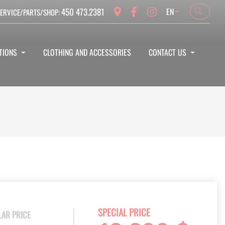
Language
450 473.2381
EN
ERVICE/PARTS/SHOP:
Search
Search
TIONS
CLOTHING AND ACCESSORIES
CONTACT US
SPECIAL PRICE
LAR PRICE