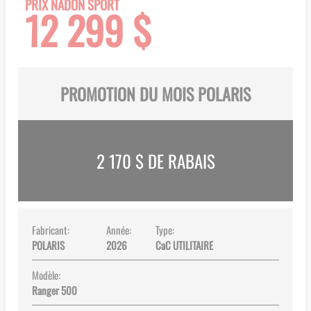
PRIX NADON SPORT
12 299 $
images
gallery
PROMOTION DU MOIS POLARIS
2 170
$ DE RABAIS
Fabricant:
Année:
Type:
POLARIS
2026
CaC UTILITAIRE
Modèle:
Ranger 500