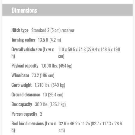
Dimensions
Hitch type
Standard 2 (5 cm) receiver
Turning radius
13.5 ft (4.2 m)
Overall vehicle size (l x w x
110 x 58.5 x 74.8 (279.4 x 148.6 x 190
h)
cm)
Payload capacity
1,000 lbs. (454 kg)
Wheelbase
73.2 (186 cm)
Curb weight
1,210 lbs. (549 kg)
Ground clearance
10 (25.4 cm)
Box capacity
300 lbs. (136.1 kg)
Person capacity
2
Bed box dimensions (l x w x
32.6 x 46.2 x 11.25 (82.7 x 117.3 x 28.6
h)
cm)