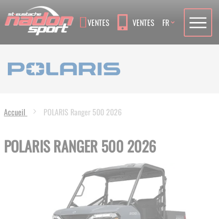
Language
VENTES
VENTES
FR
Accueil
POLARIS Ranger 500 2026
POLARIS RANGER 500 2026
Skip
to
the
end
of