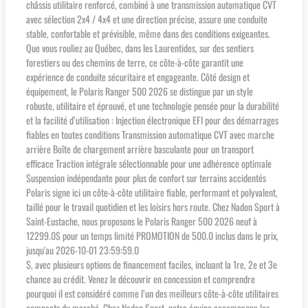
châssis utilitaire renforcé, combiné à une transmission automatique CVT
avec sélection 2x4 / 4x4 et une direction précise, assure une conduite
stable, confortable et prévisible, même dans des conditions exigeantes.
Que vous rouliez au Québec, dans les Laurentides, sur des sentiers
forestiers ou des chemins de terre, ce côte-à-côte garantit une
expérience de conduite sécuritaire et engageante. Côté design et
équipement, le Polaris Ranger 500 2026 se distingue par un style
robuste, utilitaire et éprouvé, et une technologie pensée pour la durabilité
et la facilité d’utilisation : Injection électronique EFI pour des démarrages
fiables en toutes conditions Transmission automatique CVT avec marche
arrière Boîte de chargement arrière basculante pour un transport
efficace Traction intégrale sélectionnable pour une adhérence optimale
Suspension indépendante pour plus de confort sur terrains accidentés
Polaris signe ici un côte-à-côte utilitaire fiable, performant et polyvalent,
taillé pour le travail quotidien et les loisirs hors route. Chez Nadon Sport à
Saint-Eustache, nous proposons le Polaris Ranger 500 2026 neuf à
12299.0$ pour un temps limité PROMOTION de 500.0 inclus dans le prix,
jusqu'au 2026-10-01 23:59:59.0
$, avec plusieurs options de financement faciles, incluant la 1re, 2e et 3e
chance au crédit. Venez le découvrir en concession et comprendre
pourquoi il est considéré comme l’un des meilleurs côte-à-côte utilitaires
compacts du marché. Chez Nadon Sport, notre équipe accompagne les