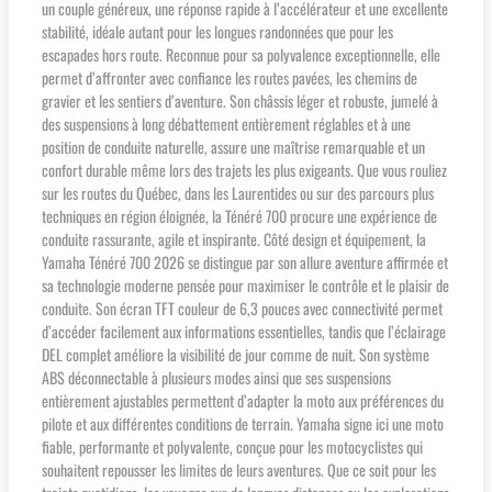
un couple généreux, une réponse rapide à l’accélérateur et une excellente
stabilité, idéale autant pour les longues randonnées que pour les
escapades hors route. Reconnue pour sa polyvalence exceptionnelle, elle
permet d’affronter avec confiance les routes pavées, les chemins de
gravier et les sentiers d’aventure. Son châssis léger et robuste, jumelé à
des suspensions à long débattement entièrement réglables et à une
position de conduite naturelle, assure une maîtrise remarquable et un
confort durable même lors des trajets les plus exigeants. Que vous rouliez
sur les routes du Québec, dans les Laurentides ou sur des parcours plus
techniques en région éloignée, la Ténéré 700 procure une expérience de
conduite rassurante, agile et inspirante. Côté design et équipement, la
Yamaha Ténéré 700 2026 se distingue par son allure aventure affirmée et
sa technologie moderne pensée pour maximiser le contrôle et le plaisir de
conduite. Son écran TFT couleur de 6,3 pouces avec connectivité permet
d’accéder facilement aux informations essentielles, tandis que l’éclairage
DEL complet améliore la visibilité de jour comme de nuit. Son système
ABS déconnectable à plusieurs modes ainsi que ses suspensions
entièrement ajustables permettent d’adapter la moto aux préférences du
pilote et aux différentes conditions de terrain. Yamaha signe ici une moto
fiable, performante et polyvalente, conçue pour les motocyclistes qui
souhaitent repousser les limites de leurs aventures. Que ce soit pour les