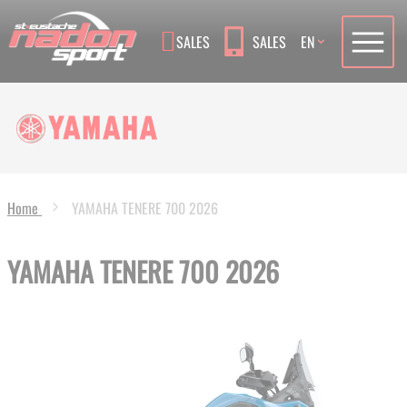
Language
SALES
SALES
EN
Home
YAMAHA TENERE 700 2026
YAMAHA TENERE 700 2026
Skip
to
the
end
of