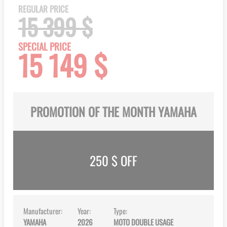
the
REGULAR PRICE
beginning
15 399 $
of
the
SPECIAL PRICE
15 149 $
images
gallery
PROMOTION OF THE MONTH YAMAHA
250
$ OFF
Manufacturer:
Year:
Type:
YAMAHA
2026
MOTO DOUBLE USAGE