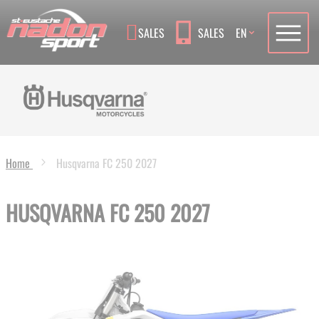
Language
SALES
SALES
EN
Home
Husqvarna FC 250 2027
HUSQVARNA FC 250 2027
Skip
to
the
end
of