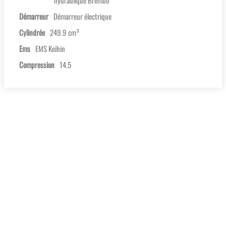
hydraulique Brembo
Démarreur
Démarreur électrique
Cylindrée
249.9 cm³
Ems
EMS Keihin
Compression
14.5