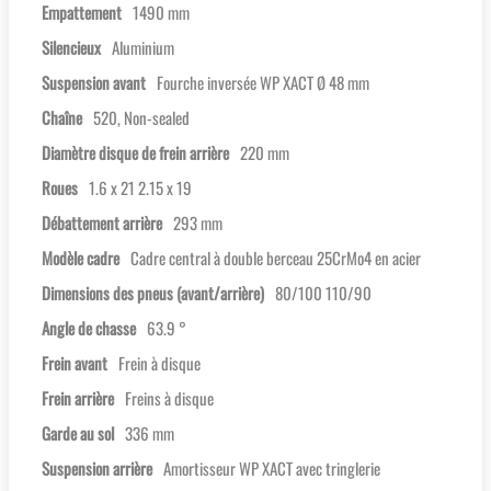
Empattement
1490 mm
Silencieux
Aluminium
Suspension avant
Fourche inversée WP XACT Ø 48 mm
Chaîne
520, Non-sealed
Diamètre disque de frein arrière
220 mm
Roues
1.6 x 21 2.15 x 19
Débattement arrière
293 mm
Modèle cadre
Cadre central à double berceau 25CrMo4 en acier
Dimensions des pneus (avant/arrière)
80/100 110/90
Angle de chasse
63.9 °
Frein avant
Frein à disque
Frein arrière
Freins à disque
Garde au sol
336 mm
Suspension arrière
Amortisseur WP XACT avec tringlerie