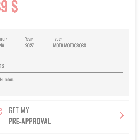
89 $
rer:
Year:
Type:
NA
2027
MOTO MOTOCROSS
/16
 Number:
GET MY
PRE-APPROVAL