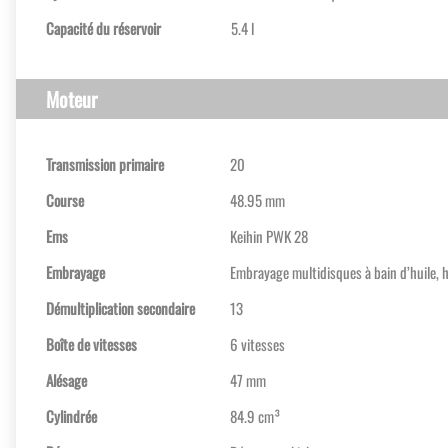
Capacité du réservoir
5.4 l
Moteur
Transmission primaire
20
Course
48.95 mm
Ems
Keihin PWK 28
Embrayage
Embrayage multidisques à bain d’huile, 
Démultiplication secondaire
13
Boîte de vitesses
6 vitesses
Alésage
47 mm
Cylindrée
84.9 cm³