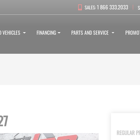
1 866 333.2033
SALES:
S
D VEHICLES
FINANCING
PARTS AND SERVICE
PROMO
27
REGULAR P