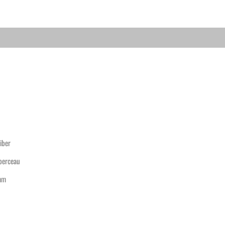
iber
 berceau
mm