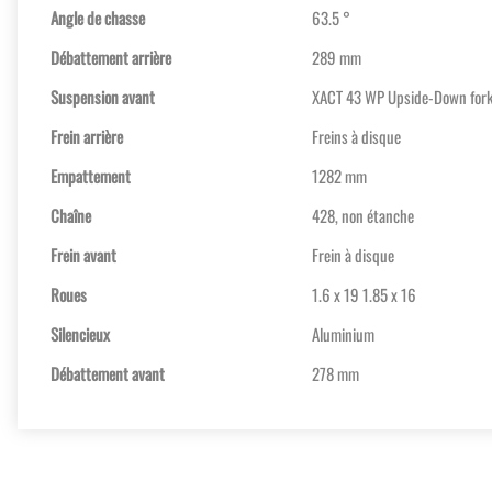
Angle de chasse
63.5 °
Débattement arrière
289 mm
Suspension avant
XACT 43 WP Upside-Down for
Frein arrière
Freins à disque
Empattement
1282 mm
Chaîne
428, non étanche
Frein avant
Frein à disque
Roues
1.6 x 19 1.85 x 16
Silencieux
Aluminium
Débattement avant
278 mm