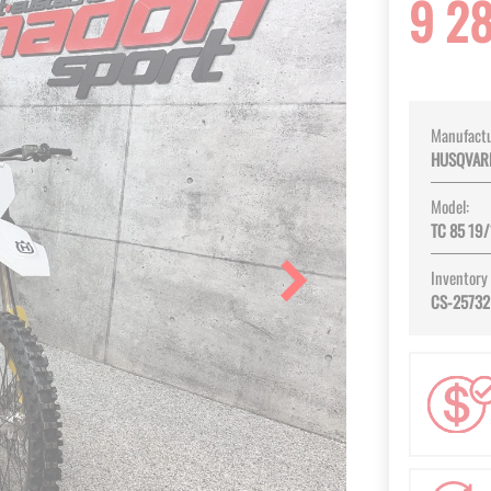
9 2
Manufactu
HUSQVAR
Model:
TC 85 19
Inventory
CS-25732