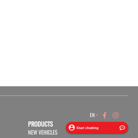
Language
EN
PRODUCTS
NEW VEHICLES