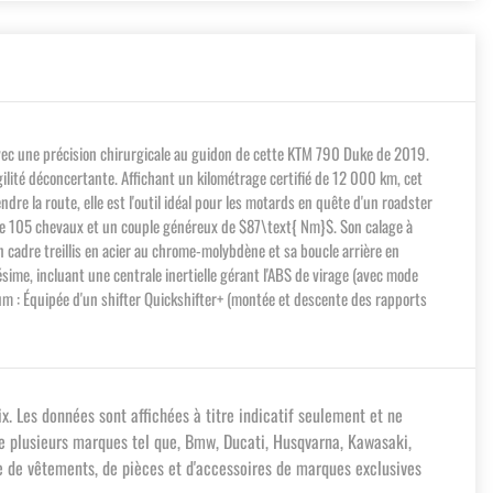
avec une précision chirurgicale au guidon de cette KTM 790 Duke de 2019.
ilité déconcertante. Affichant un kilométrage certifié de 12 000 km, cet
e la route, elle est l'outil idéal pour les motards en quête d'un roadster
oppe 105 chevaux et un couple généreux de $87\text{ Nm}$. Son calage à
n cadre treillis en acier au chrome-molybdène et sa boucle arrière en
sime, incluant une centrale inertielle gérant l'ABS de virage (avec mode
ium : Équipée d'un shifter Quickshifter+ (montée et descente des rapports
x. Les données sont affichées à titre indicatif seulement et ne
e plusieurs marques tel que, Bmw, Ducati, Husqvarna, Kawasaki,
e de vêtements, de pièces et d'accessoires de marques exclusives