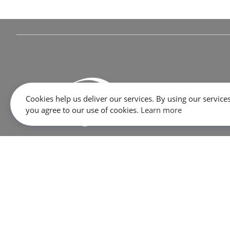
Cookies help us deliver our services. By using our services
you agree to our use of cookies.
Learn more
645 Rue Dubois, Saint-Eustache, QC J7P 3W1
SALES:
1 866 333-2033
SERVICE / PARTS / SHOP:
450 473-2381