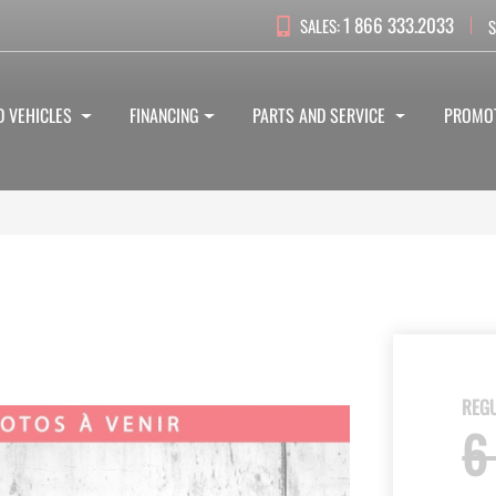
1 866 333.2033
SALES:
S
D VEHICLES
FINANCING
PARTS AND SERVICE
PROMO
REGU
6