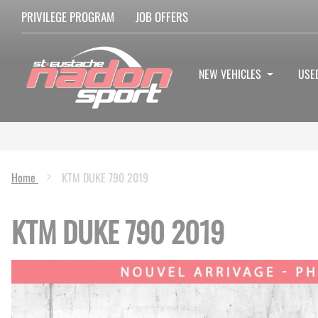
PRIVILEGE PROGRAM
JOB OFFERS
NEW VEHICLES
USE
Home
KTM DUKE 790 2019
KTM DUKE 790 2019
Skip
to
the