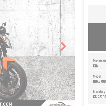
Manufactu
KTM
Model:
DUKE 790
Inventory
CS-2570