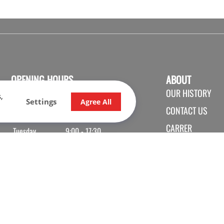
OPENING HOURS
ABOUT
OUR HISTORY
SALES
SHOP
SERVICE
,
Settings
Agree All
CONTACT US
Monday
9:00 - 17:30
CARRER
Tuesday
9:00 - 17:30
Wednesday
9:00 - 17:30
Thursday
9:00 - 20:00
Friday
9:00 - 17:30
Saturday
9:30 - 16:00
Sunday
Closed
Monday
May
9:00 - 17:00