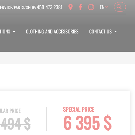
Language
450 473.2381
EN
ERVICE/PARTS/SHOP:
Search
Search
TIONS
CLOTHING AND ACCESSORIES
CONTACT US
SPECIAL PRICE
LAR PRICE
6 395 $
 494 $