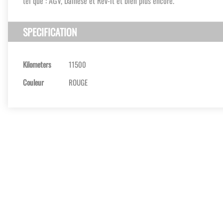
tel que : AGV, Dainese et Rev-it et bien plus encore.
SPECIFICATION
Kilometers
11500
Couleur
ROUGE