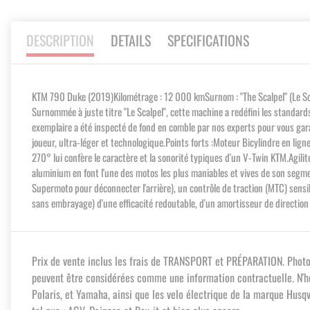
DESCRIPTION
DETAILS
SPECIFICATIONS
KTM 790 Duke (2019)Kilométrage : 12 000 kmSurnom : "The Scalpel" (Le Scal
Surnommée à juste titre "Le Scalpel", cette machine a redéfini les standard
exemplaire a été inspecté de fond en comble par nos experts pour vous gara
joueur, ultra-léger et technologique.Points forts :Moteur Bicylindre en li
270° lui confère le caractère et la sonorité typiques d'un V-Twin KTM.Agili
aluminium en font l'une des motos les plus maniables et vives de son segmen
Supermoto pour déconnecter l'arrière), un contrôle de traction (MTC) sensi
sans embrayage) d'une efficacité redoutable, d'un amortisseur de direction
Prix de vente inclus les frais de TRANSPORT et PRÉPARATION. Photos à
peuvent être considérées comme une information contractuelle. N'hé
Polaris, et Yamaha, ainsi que les velo électrique de la marque Hus