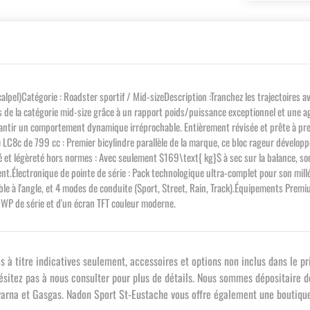
pel)Catégorie : Roadster sportif / Mid-sizeDescription :Tranchez les trajectoires 
s de la catégorie mid-size grâce à un rapport poids/puissance exceptionnel et une ag
ntir un comportement dynamique irréprochable. Entièrement révisée et prête à prendr
gne LC8c de 799 cc : Premier bicylindre parallèle de la marque, ce bloc rageur dével
té et légèreté hors normes : Avec seulement $169\text{ kg}$ à sec sur la balance, so
t.Électronique de pointe de série : Pack technologique ultra-complet pour son millé
ble à l'angle, et 4 modes de conduite (Sport, Street, Rain, Track).Équipements Prem
 WP de série et d'un écran TFT couleur moderne.
 titre indicatives seulement, accessoires et options non inclus dans le pri
sitez pas à nous consulter pour plus de détails. Nous sommes dépositaire d
qvarna et Gasgas. Nadon Sport St-Eustache vous offre également une boutiqu