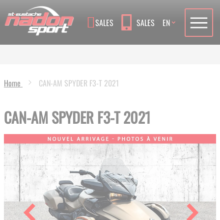
Language
SALES
SALES
EN
Home
CAN-AM SPYDER F3-T 2021
CAN-AM SPYDER F3-T 2021
Skip
to
the
end
of
the
images