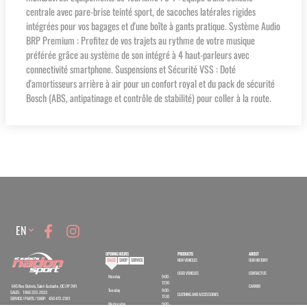
centrale avec pare-brise teinté sport, de sacoches latérales rigides
intégrées pour vos bagages et d'une boîte à gants pratique. Système Audio
BRP Premium : Profitez de vos trajets au rythme de votre musique
préférée grâce au système de son intégré à 4 haut-parleurs avec
connectivité smartphone. Suspensions et Sécurité VSS : Doté
d'amortisseurs arrière à air pour un confort royal et du pack de sécurité
Bosch (ABS, antipatinage et contrôle de stabilité) pour coller à la route.
Language
EN
OPENING HOURS
PRODUCTS
ABOUT
SALES
SHOP
SERVICE
NEW VEHICLES
OUR HISTORY
USED VEHICLES
CONTACT US
Monday
9:00 -
17:30
645 Rue Dubois, Saint-Eustache, QC J7P 3W1
CARRER
Tuesday
9:00 -
SALES:
1 866 333-2033
CLOTHING AND ACCESSORIES
17:30
SERVICE / PARTS / SHOP:
450 473-2381
Wednesday
9:00 -