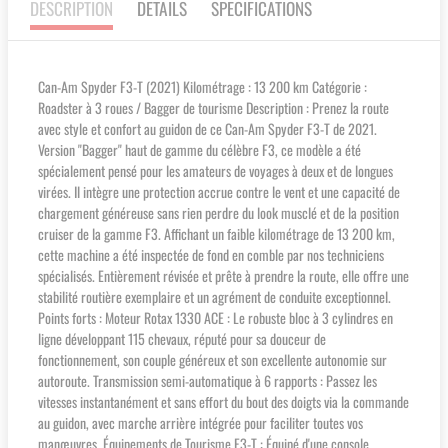
DESCRIPTION
DETAILS
SPECIFICATIONS
Can-Am Spyder F3-T (2021) Kilométrage : 13 200 km Catégorie :
Roadster à 3 roues / Bagger de tourisme Description : Prenez la route
avec style et confort au guidon de ce Can-Am Spyder F3-T de 2021.
Version "Bagger" haut de gamme du célèbre F3, ce modèle a été
spécialement pensé pour les amateurs de voyages à deux et de longues
virées. Il intègre une protection accrue contre le vent et une capacité de
chargement généreuse sans rien perdre du look musclé et de la position
cruiser de la gamme F3. Affichant un faible kilométrage de 13 200 km,
cette machine a été inspectée de fond en comble par nos techniciens
spécialisés. Entièrement révisée et prête à prendre la route, elle offre une
stabilité routière exemplaire et un agrément de conduite exceptionnel.
Points forts : Moteur Rotax 1330 ACE : Le robuste bloc à 3 cylindres en
ligne développant 115 chevaux, réputé pour sa douceur de
fonctionnement, son couple généreux et son excellente autonomie sur
autoroute. Transmission semi-automatique à 6 rapports : Passez les
vitesses instantanément et sans effort du bout des doigts via la commande
au guidon, avec marche arrière intégrée pour faciliter toutes vos
manœuvres. Équipements de Tourisme F3-T : Équipé d'une console