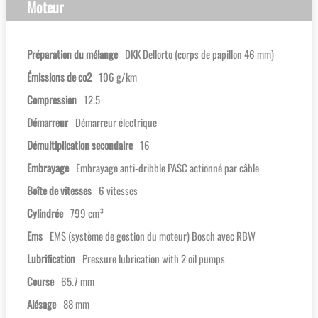
Moteur
Préparation du mélange
DKK Dellorto (corps de papillon 46 mm)
Émissions de co2
106 g/km
Compression
12.5
Démarreur
Démarreur électrique
Démultiplication secondaire
16
Embrayage
Embrayage anti-dribble PASC actionné par câble
Boîte de vitesses
6 vitesses
Cylindrée
799 cm³
Ems
EMS (système de gestion du moteur) Bosch avec RBW
Lubrification
Pressure lubrication with 2 oil pumps
Course
65.7 mm
Alésage
88 mm