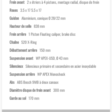
Frein avant
2 x étriers à 4 pistons, montage radial, disque de frein
Roues
3.5 x 17 5.5 x 17
Guidon
Aluminium, conique Ø 28/22 mm
Hauteur de selle
838 mm
Frein arrière
1 Piston Floating caliper, brake disc
Chaîne
520 X-Ring
Débattement arrière
150 mm
Suspension avant
WP APEX-USD, Ø 43 mm
Silencieux
Silencieux primaire et secondaire en acier inoxydable
Suspension arrière
WP APEX Monoshock
Abs
ABS Bosch 9MB à deux canaux
Diamètre disque de frein avant
300 mm
Garde au sol
170 mm