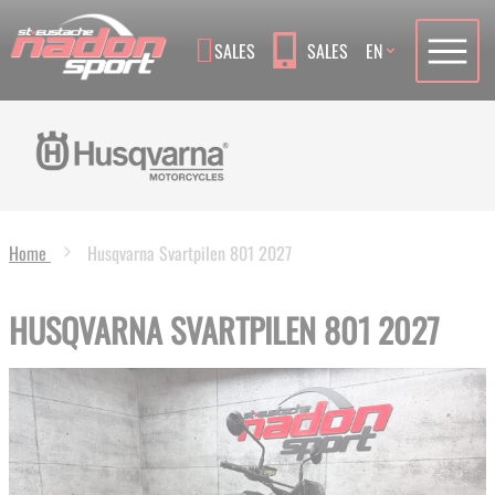
Language
SALES
SALES
EN
Home
Husqvarna Svartpilen 801 2027
HUSQVARNA SVARTPILEN 801 2027
Skip
to
the
end
of