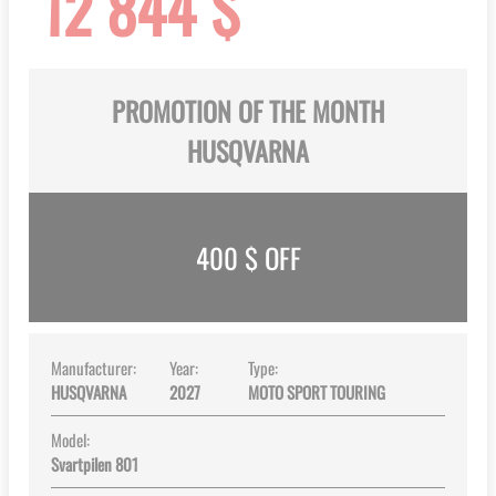
12 844 $
gallery
PROMOTION OF THE MONTH
HUSQVARNA
400
$ OFF
Manufacturer:
Year:
Type:
HUSQVARNA
2027
MOTO SPORT TOURING
Model:
Svartpilen 801