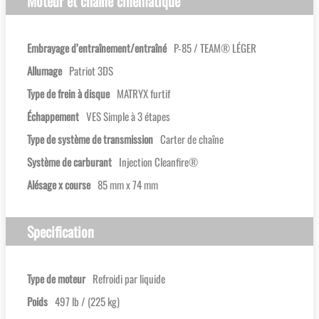
Moteur et chaîne cinématique
Embrayage d’entraînement/entraîné
P-85 / TEAM® LÉGER
Allumage
Patriot 3DS
Type de frein à disque
MATRYX furtif
Échappement
VES Simple à 3 étapes
Type de système de transmission
Carter de chaîne
Système de carburant
Injection Cleanfire®
Alésage x course
85 mm x 74 mm
Specification
Type de moteur
Refroidi par liquide
Poids
497 lb / (225 kg)