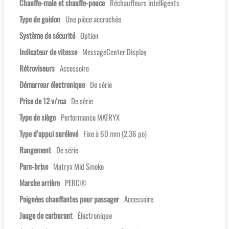
Chauffe-main et chauffe-pouce
Réchauffeurs intelligents
Type de guidon
Une pièce accrochée
Système de sécurité
Option
Indicateur de vitesse
MessageCenter Display
Rétroviseurs
Accessoire
Démarreur électronique
De série
Prise de 12 v/rca
De série
Type de siège
Performance MATRYX
Type d’appui surélevé
Fixe à 60 mm (2,36 po)
Rangement
De série
Pare-brise
Matryx Mid Smoke
Marche arrière
PERC®
Poignées chauffantes pour passager
Accessoire
Jauge de carburant
Électronique