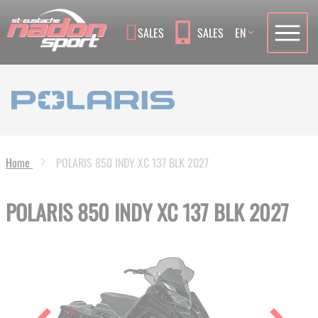
Language
SALES
SALES
EN
Home
POLARIS 850 INDY XC 137 BLK 2027
POLARIS 850 INDY XC 137 BLK 2027
Skip
to
the
end
of