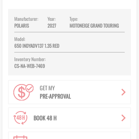
gallery
Manufacturer:
Year:
Type:
POLARIS
2027
MOTONEIGE GRAND TOURING
Model:
650 INDYADV137 1.35 RED
Inventory Number:
CS-NA-WEB-7469
GET MY
PRE-APPROVAL
BOOK 48 H