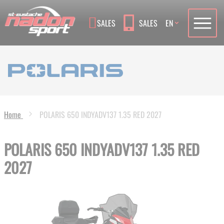
Language
SALES
SALES
EN
Home
POLARIS 650 INDYADV137 1.35 RED 2027
POLARIS 650 INDYADV137 1.35 RED
2027
Skip
to
the