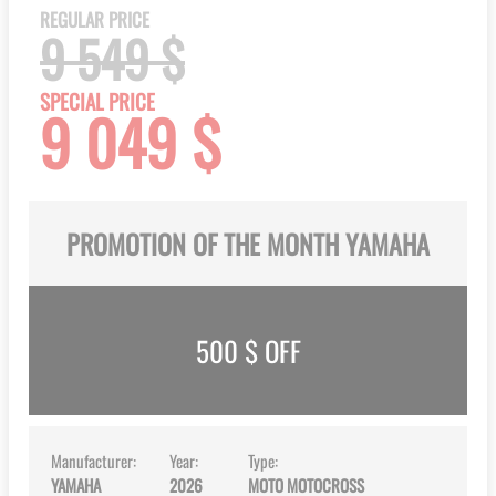
the
REGULAR PRICE
beginning
9 549 $
of
the
SPECIAL PRICE
9 049 $
images
gallery
PROMOTION OF THE MONTH YAMAHA
500
$ OFF
Manufacturer:
Year:
Type:
YAMAHA
2026
MOTO MOTOCROSS