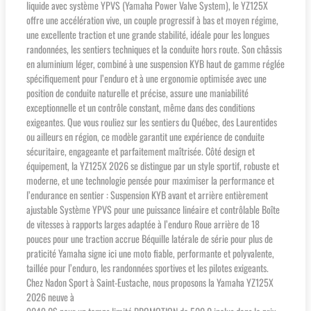
liquide avec système YPVS (Yamaha Power Valve System), le YZ125X
offre une accélération vive, un couple progressif à bas et moyen régime,
une excellente traction et une grande stabilité, idéale pour les longues
randonnées, les sentiers techniques et la conduite hors route. Son châssis
en aluminium léger, combiné à une suspension KYB haut de gamme réglée
spécifiquement pour l’enduro et à une ergonomie optimisée avec une
position de conduite naturelle et précise, assure une maniabilité
exceptionnelle et un contrôle constant, même dans des conditions
exigeantes. Que vous rouliez sur les sentiers du Québec, des Laurentides
ou ailleurs en région, ce modèle garantit une expérience de conduite
sécuritaire, engageante et parfaitement maîtrisée. Côté design et
équipement, la YZ125X 2026 se distingue par un style sportif, robuste et
moderne, et une technologie pensée pour maximiser la performance et
l’endurance en sentier : Suspension KYB avant et arrière entièrement
ajustable Système YPVS pour une puissance linéaire et contrôlable Boîte
de vitesses à rapports larges adaptée à l’enduro Roue arrière de 18
pouces pour une traction accrue Béquille latérale de série pour plus de
praticité Yamaha signe ici une moto fiable, performante et polyvalente,
taillée pour l’enduro, les randonnées sportives et les pilotes exigeants.
Chez Nadon Sport à Saint-Eustache, nous proposons la Yamaha YZ125X
2026 neuve à