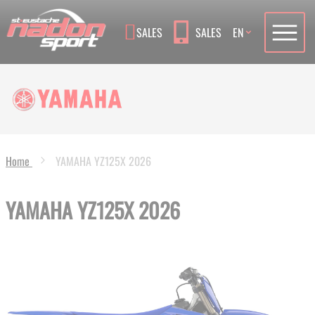
Language
SALES
SALES
EN
Home
YAMAHA YZ125X 2026
YAMAHA YZ125X 2026
Skip
to
the
end
of