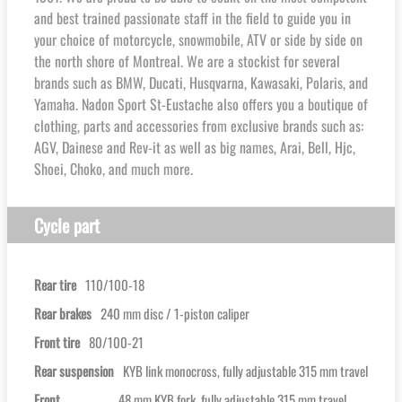
and best trained passionate staff in the field to guide you in
your choice of motorcycle, snowmobile, ATV or side by side on
the north shore of Montreal. We are a stockist for several
brands such as BMW, Ducati, Husqvarna, Kawasaki, Polaris, and
Yamaha. Nadon Sport St-Eustache also offers you a boutique of
clothing, parts and accessories from exclusive brands such as:
AGV, Dainese and Rev-it as well as big names, Arai, Bell, Hjc,
Shoei, Choko, and much more.
Cycle part
Rear tire
110/100-18
Rear brakes
240 mm disc / 1-piston caliper
Front tire
80/100-21
Rear suspension
KYB link monocross, fully adjustable 315 mm travel
Front
48 mm KYB fork, fully adjustable 315 mm travel