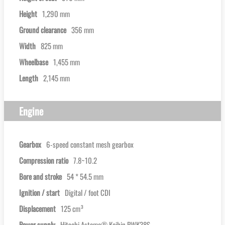
Height
1,290 mm
Ground clearance
356 mm
Width
825 mm
Wheelbase
1,455 mm
Length
2,145 mm
Engine
Gearbox
6-speed constant mesh gearbox
Compression ratio
7.8~10.2
Bore and stroke
54 * 54.5 mm
Ignition / start
Digital / foot CDI
Displacement
125 cm³
Power supply
Hitachi Astemo® Keihin PWK38S