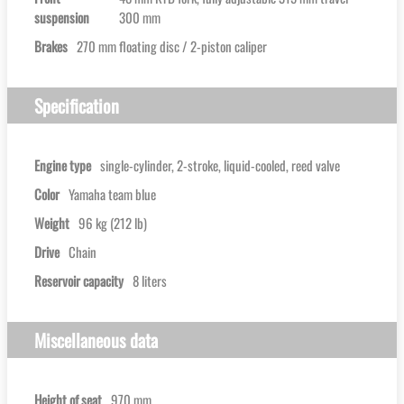
suspension
300 mm
Brakes
270 mm floating disc / 2-piston caliper
Specification
Engine type
single-cylinder, 2-stroke, liquid-cooled, reed valve
Color
Yamaha team blue
Weight
96 kg (212 lb)
Drive
Chain
Reservoir capacity
8 liters
Miscellaneous data
Height of seat
970 mm