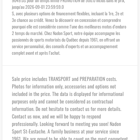
9049.0$ pour un temps limité PROMOTION de 500.0 inclus dans le prix,
jusqu'au 2026-09-01 23:59:59.0
$, avec plusieurs options de financement flexibles, incluant la 1re, 2e et
3e chance au crédit. Venez la découvrir en concession et comprendre
pourquoi elle est considérée comme l’une des meilleures motos d’enduro
2 temps du marché. Chez Nadon Sport, notre équipe accompagne les
passionnés de sports motorisés du Québec depuis 1961, en offrant un
service personnalisé, des conseils d’experts et un accompagnement
complet avant et après l’achat.
Sale price includes TRANSPORT and PREPARATION costs.
Photos for information only, accessories and options not
included in the price. The data is displayed for informational
purposes only and cannot be considered as contractual
information. Do not hesitate to contact us for more details.
Contact us now, and we will be happy to respond
professionally. Looking forward to meeting you soon! Nadon
Sport St-Eustache. A family business at your service since
1961. We are proud to be able to count on the most competent