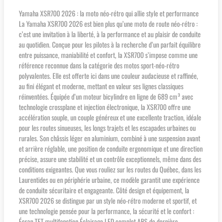
Yamaha XSR700 2026 : la moto néo-rétro qui allie style et performance
La Yamaha XSR700 2026 est bien plus qu’une moto de route néo-rétro :
c’est une invitation à la liberté, à la performance et au plaisir de conduite
au quotidien. Conçue pour les pilotes à la recherche d’un parfait équilibre
entre puissance, maniabilité et confort, la XSR700 s’impose comme une
référence reconnue dans la catégorie des motos sport-néo-rétro
polyvalentes. Elle est offerte ici dans une couleur audacieuse et raffinée,
au fini élégant et moderne, mettant en valeur ses lignes classiques
réinventées. Équipée d’un moteur bicylindre en ligne de 689 cm³ avec
technologie crossplane et injection électronique, la XSR700 offre une
accélération souple, un couple généreux et une excellente traction, idéale
pour les routes sinueuses, les longs trajets et les escapades urbaines ou
rurales. Son châssis léger en aluminium, combiné à une suspension avant
et arrière réglable, une position de conduite ergonomique et une direction
précise, assure une stabilité et un contrôle exceptionnels, même dans des
conditions exigeantes. Que vous rouliez sur les routes du Québec, dans les
Laurentides ou en périphérie urbaine, ce modèle garantit une expérience
de conduite sécuritaire et engageante. Côté design et équipement, la
XSR700 2026 se distingue par un style néo-rétro moderne et sportif, et
une technologie pensée pour la performance, la sécurité et le confort :
Écran TFT multifonction Éclairage LED complet ABS de dernière