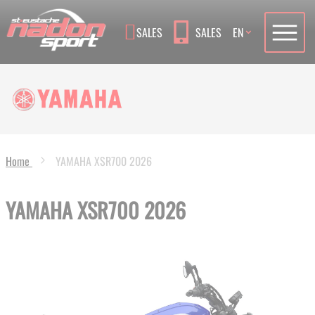
Language
SALES
SALES
EN
Home
YAMAHA XSR700 2026
YAMAHA XSR700 2026
Skip
to
the
end
of