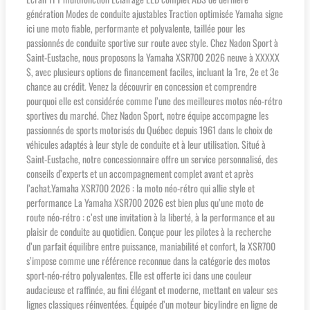
génération Modes de conduite ajustables Traction optimisée Yamaha signe
ici une moto fiable, performante et polyvalente, taillée pour les
passionnés de conduite sportive sur route avec style. Chez Nadon Sport à
Saint-Eustache, nous proposons la Yamaha XSR700 2026 neuve à XXXXX
$, avec plusieurs options de financement faciles, incluant la 1re, 2e et 3e
chance au crédit. Venez la découvrir en concession et comprendre
pourquoi elle est considérée comme l’une des meilleures motos néo-rétro
sportives du marché. Chez Nadon Sport, notre équipe accompagne les
passionnés de sports motorisés du Québec depuis 1961 dans le choix de
véhicules adaptés à leur style de conduite et à leur utilisation. Situé à
Saint-Eustache, notre concessionnaire offre un service personnalisé, des
conseils d’experts et un accompagnement complet avant et après
l’achat.Yamaha XSR700 2026 : la moto néo-rétro qui allie style et
performance La Yamaha XSR700 2026 est bien plus qu’une moto de
route néo-rétro : c’est une invitation à la liberté, à la performance et au
plaisir de conduite au quotidien. Conçue pour les pilotes à la recherche
d’un parfait équilibre entre puissance, maniabilité et confort, la XSR700
s’impose comme une référence reconnue dans la catégorie des motos
sport-néo-rétro polyvalentes. Elle est offerte ici dans une couleur
audacieuse et raffinée, au fini élégant et moderne, mettant en valeur ses
lignes classiques réinventées. Équipée d’un moteur bicylindre en ligne de