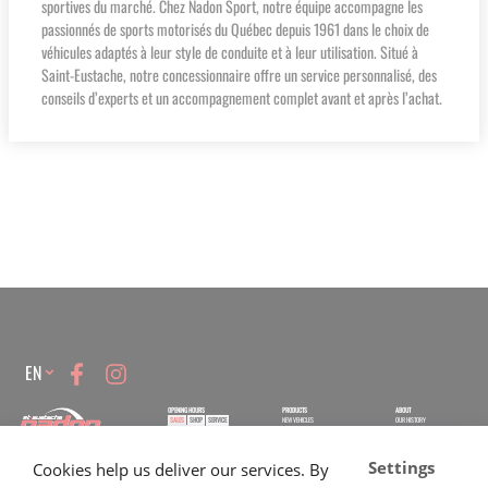
sportives du marché. Chez Nadon Sport, notre équipe accompagne les
passionnés de sports motorisés du Québec depuis 1961 dans le choix de
véhicules adaptés à leur style de conduite et à leur utilisation. Situé à
Saint-Eustache, notre concessionnaire offre un service personnalisé, des
conseils d’experts et un accompagnement complet avant et après l’achat.
Language
EN
OPENING HOURS
PRODUCTS
ABOUT
SALES
SHOP
SERVICE
NEW VEHICLES
OUR HISTORY
USED VEHICLES
CONTACT US
Monday
9:00 -
17:30
645 Rue Dubois, Saint-Eustache, QC J7P 3W1
Settings
CARRER
Cookies help us deliver our services. By
Tuesday
9:00 -
SALES:
1 866 333-2033
CLOTHING AND ACCESSORIES
17:30
SERVICE / PARTS / SHOP:
450 473-2381