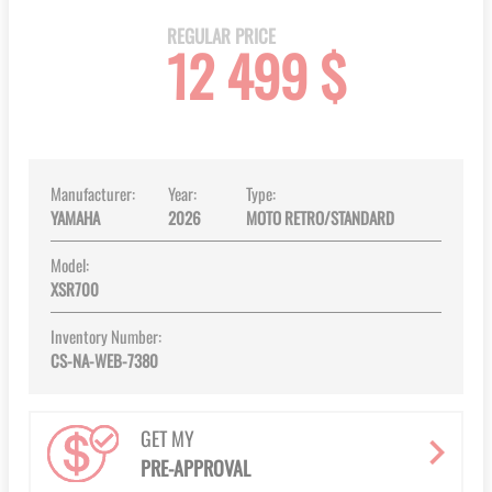
the
beginning
REGULAR PRICE
12 499 $
of
the
images
gallery
Manufacturer:
Year:
Type:
YAMAHA
2026
MOTO RETRO/STANDARD
Model:
XSR700
Inventory Number:
CS-NA-WEB-7380
GET MY
PRE-APPROVAL