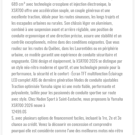
689 cm³ avec technologie crossplane et injection électronique, la
XSR700 offre une accélération souple, un couple généreux et une
excellente traction, idéale pour les routes sinueuses, les longs trajets et
les escapades urbaines ou rurales. Son châssis léger en aluminium,
combiné à une suspension avant et arrière réglable, une position de
conduite ergonomique et une direction précise, assure une stabilité et un
contrôle exceptionnels, même dans des conditions exigeantes. Que vous
rouliez sur les routes du Québec, dans les Laurentides ou en périphérie
urbaine, ce modèle garantit une expérience de conduite sécuritaire et
engageante. Côté design et équipement, la XSR700 2026 se distingue par
un style néo-rétro moderne et sportif, et une technologie pensée pour la
performance, la sécurité et le confort : Écran TFT multifonction Éclairage
LED complet ABS de dernière génération Modes de conduite ajustables
Traction optimisée Yamaha signe ici une moto fiable, performante et
polyvalente, taillée pour les passionnés de conduite sportive sur route
avec style. Chez Nadon Sport à Saint-Eustache, nous proposons la Yamaha
XSR700 2026 neuve à
12499.0$
$, avec plusieurs options de financement faciles, incluant la 1re, 2e et 3e
chance au crédit. Venez la découvrir en concession et comprendre
pourquoi elle est considérée comme l’une des meilleures motos néo-rétro