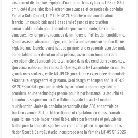
résolument distinctives. Équipée d’un moteur trois cylindres CP3 de 890
cm³, doté d’une injection électronique avancée et de modes de conduite
Yamaha Ride Control, la MT-09 SP 2026 délivre une accélération
franche, un couple puissant à bas et mi-régime et une traction
remarquable, idéale pour la conduite sportive sur route, les routes
sinueuses, les longues randonnées dynamiques et l’utilisation quotidienne.
Son châssis en aluminium léger, combiné à une suspension arrière Öhlins
réglable, une fourche avant haut de gamme, une ergonomie sportive mais
confortable et une direction ultra précise, assure une tenue de route
exceptionnelle et un contrôle total, même dans des conditions exigeantes.
Que vous rouliez sur les routes du Québec, dans les Laurentides ou sur les
grands axes routiers, cette MT-09 SP garantit une expérience de conduite
sécuritaire, engageante et grisante. Côté design et équipement, la MT-09
SP 2026 se distingue par un style hyper naked moderne, agressif et
premium, et une technologie pensée pour la performance, la sécurité et
le confort : Suspension arrière Öhlins réglable Écran TFT couleur
multifonction Modes de conduite personnalisables ABS et contrôle de
traction avancés Shifter bidirectionnel et régulateur de vitesse Yamaha
signe ici une moto hyper naked fiable, ultra performante et polyvalente,
taillée pour la conduite sportive sur route et le plaisir au quotidien. Chez
Nadon Sport à Saint-Eustache, nous proposons la Yamaha MT-09 SP 2026