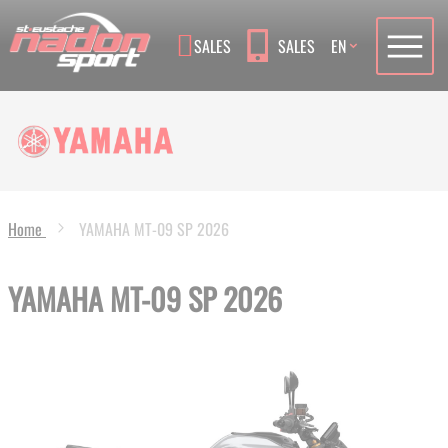
Language
SALES
SALES
EN
Home
YAMAHA MT-09 SP 2026
YAMAHA MT-09 SP 2026
Skip
to
the
end
of