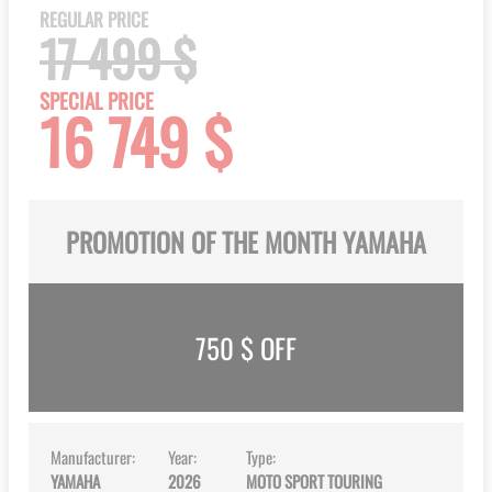
the
REGULAR PRICE
beginning
17 499 $
of
the
SPECIAL PRICE
16 749 $
images
gallery
PROMOTION OF THE MONTH YAMAHA
750
$ OFF
Manufacturer:
Year:
Type:
YAMAHA
2026
MOTO SPORT TOURING