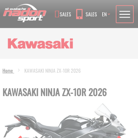
Language
SALES
SALES
EN
Home
KAWASAKI NINJA ZX-10R 2026
KAWASAKI NINJA ZX-10R 2026
Skip
to
the
end
of