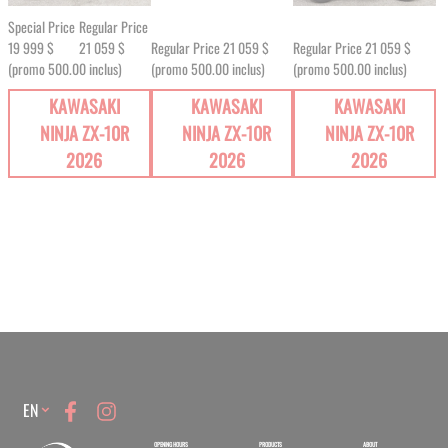
Special Price
Regular Price
19 999 $
21 059 $
Regular Price
21 059 $
Regular Price
21 059 $
(promo 500.00 inclus)
(promo 500.00 inclus)
(promo 500.00 inclus)
KAWASAKI
KAWASAKI
KAWASAKI
NINJA ZX-10R
NINJA ZX-10R
NINJA ZX-10R
2026
2026
2026
Language
EN
OPENING HOURS
PRODUCTS
ABOUT