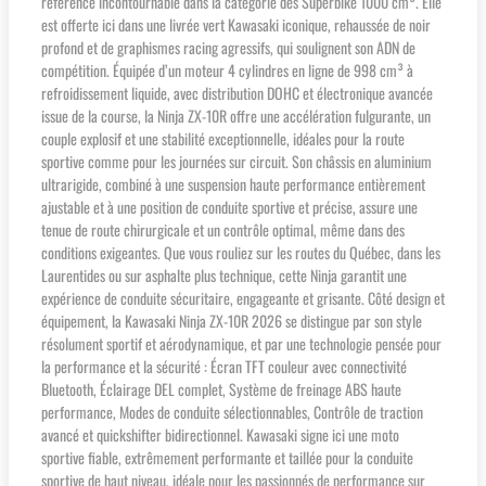
référence incontournable dans la catégorie des Superbike 1000 cm³. Elle
est offerte ici dans une livrée vert Kawasaki iconique, rehaussée de noir
profond et de graphismes racing agressifs, qui soulignent son ADN de
compétition. Équipée d’un moteur 4 cylindres en ligne de 998 cm³ à
refroidissement liquide, avec distribution DOHC et électronique avancée
issue de la course, la Ninja ZX-10R offre une accélération fulgurante, un
couple explosif et une stabilité exceptionnelle, idéales pour la route
sportive comme pour les journées sur circuit. Son châssis en aluminium
ultrarigide, combiné à une suspension haute performance entièrement
ajustable et à une position de conduite sportive et précise, assure une
tenue de route chirurgicale et un contrôle optimal, même dans des
conditions exigeantes. Que vous rouliez sur les routes du Québec, dans les
Laurentides ou sur asphalte plus technique, cette Ninja garantit une
expérience de conduite sécuritaire, engageante et grisante. Côté design et
équipement, la Kawasaki Ninja ZX-10R 2026 se distingue par son style
résolument sportif et aérodynamique, et par une technologie pensée pour
la performance et la sécurité : Écran TFT couleur avec connectivité
Bluetooth, Éclairage DEL complet, Système de freinage ABS haute
performance, Modes de conduite sélectionnables, Contrôle de traction
avancé et quickshifter bidirectionnel. Kawasaki signe ici une moto
sportive fiable, extrêmement performante et taillée pour la conduite
sportive de haut niveau, idéale pour les passionnés de performance sur