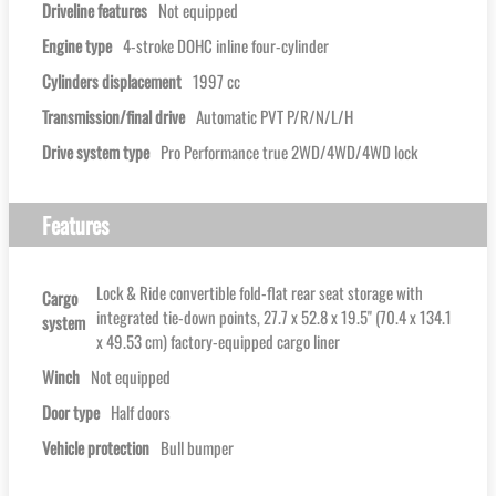
Driveline features
Not equipped
Engine type
4-stroke DOHC inline four-cylinder
Cylinders displacement
1997 cc
Transmission/final drive
Automatic PVT P/R/N/L/H
Drive system type
Pro Performance true 2WD/4WD/4WD lock
Features
Lock & Ride convertible fold-flat rear seat storage with
Cargo
integrated tie-down points, 27.7 x 52.8 x 19.5'' (70.4 x 134.1
system
x 49.53 cm) factory-equipped cargo liner
Winch
Not equipped
Door type
Half doors
Vehicle protection
Bull bumper