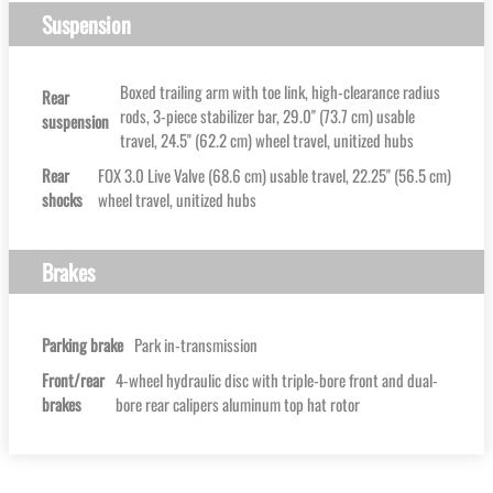
Suspension
Boxed trailing arm with toe link, high-clearance radius
Rear
rods, 3-piece stabilizer bar, 29.0'' (73.7 cm) usable
suspension
travel, 24.5'' (62.2 cm) wheel travel, unitized hubs
Rear
FOX 3.0 Live Valve (68.6 cm) usable travel, 22.25'' (56.5 cm)
shocks
wheel travel, unitized hubs
Brakes
Parking brake
Park in-transmission
Front/rear
4-wheel hydraulic disc with triple-bore front and dual-
brakes
bore rear calipers aluminum top hat rotor