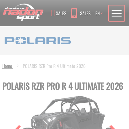
Language
SALES
SALES
EN
Home
POLARIS RZR Pro R 4 Ultimate 2026
POLARIS RZR PRO R 4 ULTIMATE 2026
Skip
to
the
end
of