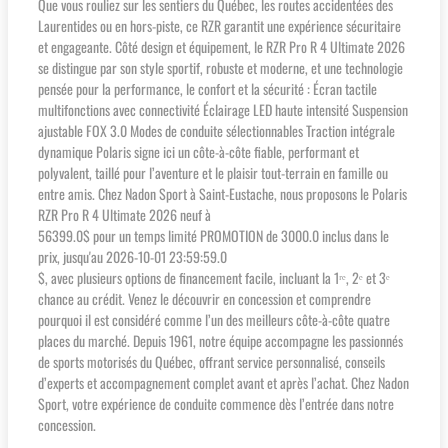
Que vous rouliez sur les sentiers du Québec, les routes accidentées des
Laurentides ou en hors-piste, ce RZR garantit une expérience sécuritaire
et engageante. Côté design et équipement, le RZR Pro R 4 Ultimate 2026
se distingue par son style sportif, robuste et moderne, et une technologie
pensée pour la performance, le confort et la sécurité : Écran tactile
multifonctions avec connectivité Éclairage LED haute intensité Suspension
ajustable FOX 3.0 Modes de conduite sélectionnables Traction intégrale
dynamique Polaris signe ici un côte-à-côte fiable, performant et
polyvalent, taillé pour l’aventure et le plaisir tout-terrain en famille ou
entre amis. Chez Nadon Sport à Saint-Eustache, nous proposons le Polaris
RZR Pro R 4 Ultimate 2026 neuf à
56399.0$ pour un temps limité PROMOTION de 3000.0 inclus dans le
prix, jusqu'au 2026-10-01 23:59:59.0
$, avec plusieurs options de financement facile, incluant la 1ʳᵉ, 2ᵉ et 3ᵉ
chance au crédit. Venez le découvrir en concession et comprendre
pourquoi il est considéré comme l’un des meilleurs côte-à-côte quatre
places du marché. Depuis 1961, notre équipe accompagne les passionnés
de sports motorisés du Québec, offrant service personnalisé, conseils
d’experts et accompagnement complet avant et après l’achat. Chez Nadon
Sport, votre expérience de conduite commence dès l’entrée dans notre
concession.