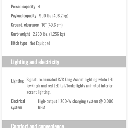
Person capacity
4
Payload capacity
900 lbs (408.2 kg)
Ground. clearance
16'' (40.6 cm)
Curb weight
2,769 lbs. (1,256 kg)
Hitch type
Not Equipped
Lighting and electricity
Signature animated RZR Fang Accent Lighting white LED
Lighting
low/high and red LED tail/brake lights animated interior
accent lighting.
Electrical
High-output 1,700-W charging system @ 3,000
system
RPM
Comfort and convenience