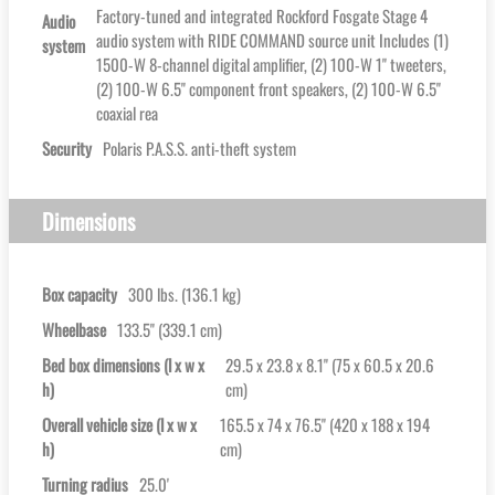
Factory-tuned and integrated Rockford Fosgate Stage 4
Audio
audio system with RIDE COMMAND source unit Includes (1)
system
1500-W 8-channel digital amplifier, (2) 100-W 1'' tweeters,
(2) 100-W 6.5'' component front speakers, (2) 100-W 6.5''
coaxial rea
Security
Polaris P.A.S.S. anti-theft system
Dimensions
Box capacity
300 lbs. (136.1 kg)
Wheelbase
133.5'' (339.1 cm)
Bed box dimensions (l x w x
29.5 x 23.8 x 8.1'' (75 x 60.5 x 20.6
h)
cm)
Overall vehicle size (l x w x
165.5 x 74 x 76.5'' (420 x 188 x 194
h)
cm)
Turning radius
25.0'