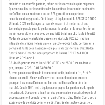
stabilité et un contrôle parfaits, même sur les terrains les plus exigeants.
Que vous rouliez sur les sentiers des Laurentides, les chemins accidentés
du Québec ou sur routes mixtes, ce RZR garantit une expérience
sécuritaire et engageante. Côté design et équipement, le RZR XP S 4 1000
Ultimate 2026 se distingue par son style sportif et moderne, et une
technologie pensée pour la performance, le confort et la sécurité : Écran
numérique multifonctions avec connectivité Éclairage LED haute intensité
Modes de conduite ajustables Suspension ajustable FOX 2.5 Traction
intégrale dynamique Polaris signe ici un côte-à-côte fiable, performant et
polyvalent, taillé pour l’aventure et le plaisir du tout-terrain. Chez Nadon
Sport à Saint-Eustache, nous proposons le Polaris RZR XP S 4 1000
Ultimate 2026 neuf à
33144.0$ pour un temps limité PROMOTION de 2500.0 inclus dans le
prix, jusqu'au 2026-10-01 23:59:59.0
$, avec plusieurs options de financement facile, incluant la 1ʳᵉ, 2ᵉ et 3ᵉ
chance au crédit. Venez le découvrir en concession et comprendre
pourquoi il est considéré comme l’un des meilleurs côte-à-côte du
marché. Depuis 1961, notre équipe accompagne les passionnés de sports
motorisés du Québec en offrant service personnalisé, conseils d’experts et
accompagnement complet avant et après l’achat. Chez Nadon Sport, votre
expérience de conduite commence dès l’entrée dans notre concession.