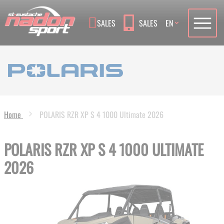
Language
SALES
SALES
EN
Home
POLARIS RZR XP S 4 1000 Ultimate 2026
POLARIS RZR XP S 4 1000 ULTIMATE
2026
Skip
to
the