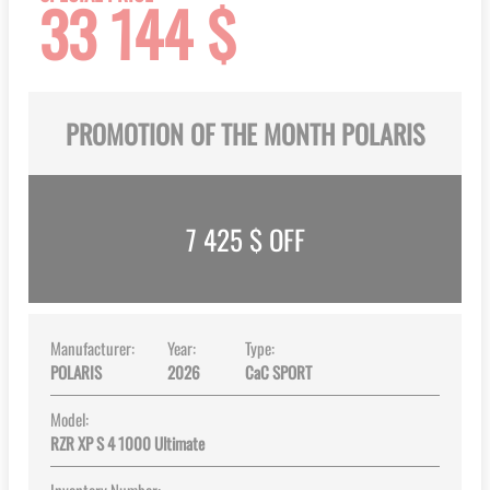
33 144 $
images
gallery
PROMOTION OF THE MONTH POLARIS
7 425
$ OFF
Manufacturer:
Year:
Type:
POLARIS
2026
CaC SPORT
Model:
RZR XP S 4 1000 Ultimate