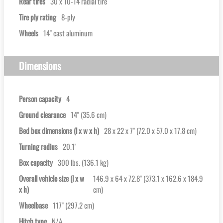
Rear tires
30 x 10-14 radial tire
Tire ply rating
8-ply
Wheels
14'' cast aluminum
Dimensions
Person capacity
4
Ground clearance
14'' (35.6 cm)
Bed box dimensions (l x w x h)
28 x 22 x 7'' (72.0 x 57.0 x 17.8 cm)
Turning radius
20.1'
Box capacity
300 lbs. (136.1 kg)
Overall vehicle size (l x w
146.9 x 64 x 72.8'' (373.1 x 162.6 x 184.9
x h)
cm)
Wheelbase
117'' (297.2 cm)
Hitch type
N/A