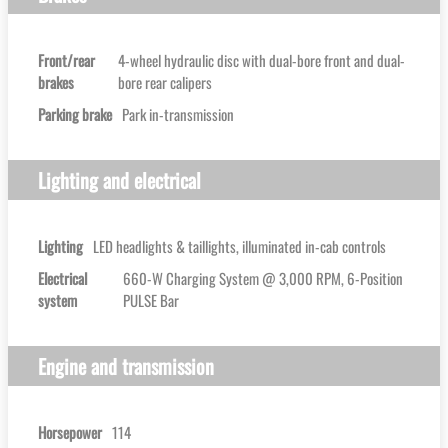
Front/rear
4-wheel hydraulic disc with dual-bore front and dual-
brakes
bore rear calipers
Parking brake
Park in-transmission
Lighting and electrical
Lighting
LED headlights & taillights, illuminated in-cab controls
Electrical
660-W Charging System @ 3,000 RPM, 6-Position
system
PULSE Bar
Engine and transmission
Horsepower
114