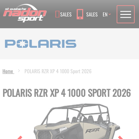
Language
SALES
SALES
EN
Home
POLARIS RZR XP 4 1000 Sport 2026
POLARIS RZR XP 4 1000 SPORT 2026
Skip
to
the
end
of