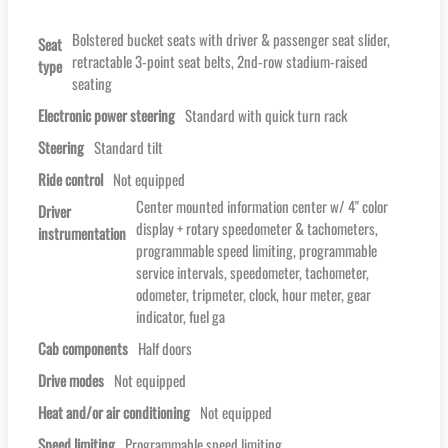
Bolstered bucket seats with driver & passenger seat slider,
Seat
retractable 3-point seat belts, 2nd-row stadium-raised
type
seating
Electronic power steering
Standard with quick turn rack
Steering
Standard tilt
Ride control
Not equipped
Center mounted information center w/ 4'' color
Driver
display + rotary speedometer & tachometers,
instrumentation
programmable speed limiting, programmable
service intervals, speedometer, tachometer,
odometer, tripmeter, clock, hour meter, gear
indicator, fuel ga
Cab components
Half doors
Drive modes
Not equipped
Heat and/or air conditioning
Not equipped
Speed limiting
Programmable speed limiting