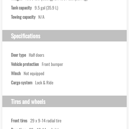
Tank capacity
9.5 gal (35.9 L)
Towing capacity
N/A
Specifications
Door type
Half doors
Vehicle protection
Front bumper
Winch
Not equipped
Cargo system
Lock & Ride
Tires and wheels
Front tires
29 x 9-14 radial tire