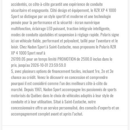
accidentés, ce côte-à-côte garantit une expérience de conduite
sécuritaire et engageante. Côté design et équipement, le RZR XP 4 1000
Sport se distingue par un style sportif et moderne et une technologie
pensée pour la performance et la sécurité : écran numérique
multifonction, éclairage LED puissant, traction intégrale intelligente,
modes de conduite ajustables et suspension à réglage rapide. Polaris signe
ici un véhicule fiable, performant et polyvalent, taillé pour l’aventure et le
loisir. Chez Nadon Sport à Saint-Eustache, nous proposons le Polaris RZR
XP 4 1000 Sport neuf à
26199.0$ pour un temps limité PROMOTION de 2500.0 inclus dans le
prix, jusqu'au 2026-10-01 23:59:59.0
$, avec plusieurs options de financement faciles, incluant 1re, 2e et 3e
chance au crédit. Venez le découvrir en concession et comprendre
pourquoi il est considéré comme l’un des meilleurs côte-à-côte du
marché. Depuis 1961, Nadon Sport accompagne les passionnés de sports
motorisés du Québec dans le choix de véhicules adaptés à leur style de
conduite et à leur utilisation. Situé à Saint-Eustache, notre
concessionnaire offre un service personnalisé, des conseils d’experts et un
accompagnement complet avant et après l’achat.