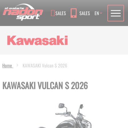
Language
SALES
SALES
EN
Home
KAWASAKI Vulcan S 2026
KAWASAKI VULCAN S 2026
Skip
to
the
end
of