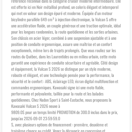
référence reconnue dans la catégorie cruiser moderne intermédiaire. Elle
est offerte ici en Noir métallisé profond, un coloris élégant et intemporel
qui met en valeur son design épuré et moderne. Équipée d’un moteur
bicylindre parallèle 649 cm³ à injection électronique, la Vulcan S offre
une accélération fluide, un couple généreux et une traction optimale, idéal
pour les longues randonnées, la route quotidienne et les sorties urbaines.
Son châssis en acier léger, combiné à une suspension ajustable et à une
position de conduite ergonomique, assure une maîtrise et un confort
exceptionnels, même lors de trajets prolongés. Que vous rouliez sur les
routes du Québec, dans les Laurentides ou en milieu urbain, cette moto
garantit une expérience de conduite sécuritaire et agréable. Côté design
et équipement, la Vulcan S 2026 se distingue par un style moderne,
robuste et élégant, et une technologie pensée pour la performance, la
sécurité et le confort : ABS, éclairage LED, écran digital multifonction et
commandes ergonomiques. Kawasaki signe ici une moto fiable,
performante et polyvalente, taillée pour la route et les balades
quotidiennes. Chez Nadon Sport à Saint-Eustache, nous proposons la
Kawasaki Vulcan S 2026 neuve à
9809.0$ pour un temps limité PROMOTION de 300.0 inclus dans le prix,
jusqu'au 2026-09-01 23:59:59.0
$, avec plusieurs options de financement : première, deuxième et
troisième chance au crédit. Venez la découvrir en concession et