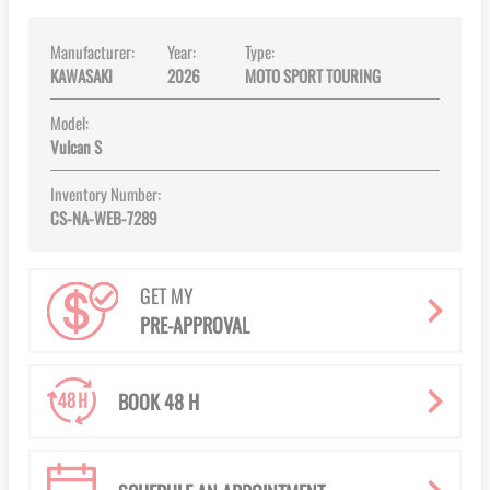
Manufacturer:
Year:
Type:
KAWASAKI
2026
MOTO SPORT TOURING
Model:
Vulcan S
Inventory Number:
CS-NA-WEB-7289
GET MY
PRE-APPROVAL
BOOK 48 H