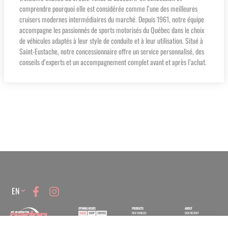
comprendre pourquoi elle est considérée comme l’une des meilleures
cruisers modernes intermédiaires du marché. Depuis 1961, notre équipe
accompagne les passionnés de sports motorisés du Québec dans le choix
de véhicules adaptés à leur style de conduite et à leur utilisation. Situé à
Saint-Eustache, notre concessionnaire offre un service personnalisé, des
conseils d’experts et un accompagnement complet avant et après l’achat.
Language
EN
OPENING HOURS
PRODUCTS
ABOUT
SALES
SHOP
SERVICE
NEW VEHICLES
OUR HISTORY
USED VEHICLES
CONTACT US
Monday
9:00 -