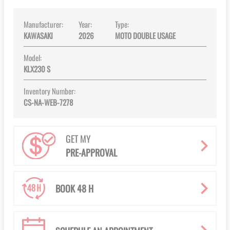
Manufacturer:
Year:
Type:
KAWASAKI
2026
MOTO DOUBLE USAGE
Model:
KLX230 S
Inventory Number:
CS-NA-WEB-7278
GET MY
PRE-APPROVAL
BOOK 48 H