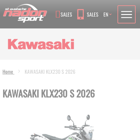
Language
SALES
SALES
EN
Home
KAWASAKI KLX230 S 2026
KAWASAKI KLX230 S 2026
Skip
to
the
end
of