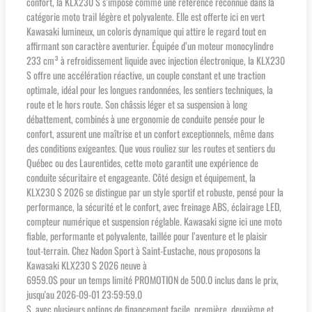
confort, la KLX230 S s’impose comme une référence reconnue dans la
catégorie moto trail légère et polyvalente. Elle est offerte ici en vert
Kawasaki lumineux, un coloris dynamique qui attire le regard tout en
affirmant son caractère aventurier. Équipée d’un moteur monocylindre
233 cm³ à refroidissement liquide avec injection électronique, la KLX230
S offre une accélération réactive, un couple constant et une traction
optimale, idéal pour les longues randonnées, les sentiers techniques, la
route et le hors route. Son châssis léger et sa suspension à long
débattement, combinés à une ergonomie de conduite pensée pour le
confort, assurent une maîtrise et un confort exceptionnels, même dans
des conditions exigeantes. Que vous rouliez sur les routes et sentiers du
Québec ou des Laurentides, cette moto garantit une expérience de
conduite sécuritaire et engageante. Côté design et équipement, la
KLX230 S 2026 se distingue par un style sportif et robuste, pensé pour la
performance, la sécurité et le confort, avec freinage ABS, éclairage LED,
compteur numérique et suspension réglable. Kawasaki signe ici une moto
fiable, performante et polyvalente, taillée pour l’aventure et le plaisir
tout-terrain. Chez Nadon Sport à Saint-Eustache, nous proposons la
Kawasaki KLX230 S 2026 neuve à
6959.0$ pour un temps limité PROMOTION de 500.0 inclus dans le prix,
jusqu'au 2026-09-01 23:59:59.0
$, avec plusieurs options de financement facile, première, deuxième et