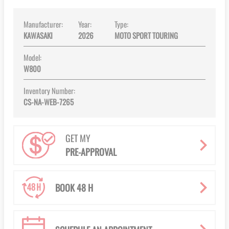
Manufacturer:
Year:
Type:
KAWASAKI
2026
MOTO SPORT TOURING
Model:
W800
Inventory Number:
CS-NA-WEB-7265
GET MY
PRE-APPROVAL
BOOK 48 H