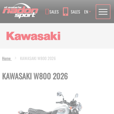
Language
SALES
SALES
EN
Home
KAWASAKI W800 2026
KAWASAKI W800 2026
Skip
to
the
end
of