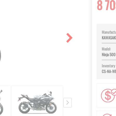
8 70
Manufactu
KAWASAK
Model:
Ninja 500
Inventory
CS-NA-W