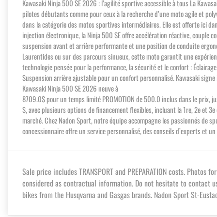
Kawasaki Ninja 500 SE 2026 : l’agilité sportive accessible à tous La Kawasaki
pilotes débutants comme pour ceux à la recherche d’une moto agile et poly
dans la catégorie des motos sportives intermédiaires. Elle est offerte ici 
injection électronique, la Ninja 500 SE offre accélération réactive, couple c
suspension avant et arrière performante et une position de conduite ergon
Laurentides ou sur des parcours sinueux, cette moto garantit une expérienc
technologie pensée pour la performance, la sécurité et le confort : Éclaira
Suspension arrière ajustable pour un confort personnalisé. Kawasaki signe i
Kawasaki Ninja 500 SE 2026 neuve à
8709.0$ pour un temps limité PROMOTION de 500.0 inclus dans le prix, 
$, avec plusieurs options de financement flexibles, incluant la 1re, 2e et 
marché. Chez Nadon Sport, notre équipe accompagne les passionnés de sports
concessionnaire offre un service personnalisé, des conseils d’experts et 
Sale price includes TRANSPORT and PREPARATION costs. Photos for in
considered as contractual information. Do not hesitate to contact u
bikes from the Husqvarna and Gasgas brands. Nadon Sport St-Eustach