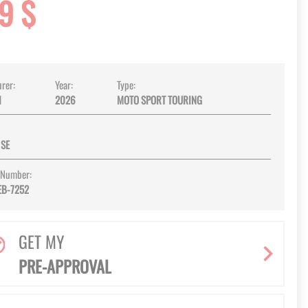
9 $
rer:
Year:
Type:
I
2026
MOTO SPORT TOURING
 SE
 Number:
EB-7252
GET MY
PRE-APPROVAL