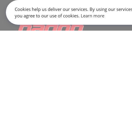
Cookies help us deliver our services. By using our services
you agree to our use of cookies.
Learn more
645 Rue Dubois, Saint-Eustache, QC J7P 3W1
SALES:
1 866 333-2033
SERVICE / PARTS / SHOP:
450 473-2381