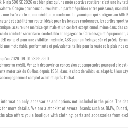
 Ninja 500 SE 2026 est bien plus qu’une moto sportive routière : c’est une invitation 
valente. Conçue pour ceux qui veulent un parfait équilibre entre puissance, maniabi
dans une livrée verte et noire éclatante, moderne et dynamique, qui souligne son ADN
onstant et stabilité sur route, idéale pour les longues randonnées, les sorties sportiv
omique, assure une maîtrise optimale et un confort exceptionnel, même dans des con
e de conduite sécuritaire, confortable et engageante. Côté design et équipement, l
ge LED complet pour une visibilité maximale, ABS pour un freinage sûr et précis, Écra
ci une moto fiable, performante et polyvalente, taillée pour la route et le plaisir d
jusqu'au 2026-09-01 23:59:59.0
3e chance au crédit. Venez la découvrir en concession et comprendre pourquoi elle e
 motorisés du Québec depuis 1961, dans le choix de véhicules adaptés à leur style 
un accompagnement complet avant et après l’achat.
formation only, accessories and options not included in the price. The dat
s for more details. We are a stockist of several brands such as BMW, Ducati,
e also offers you a boutique with clothing, parts and accessories from exc