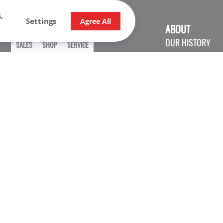
,
Settings
Agree All
OPENING HOURS
ABOUT
OUR HISTORY
SALES
SHOP
SERVICE
CONTACT US
Monday
9:00 - 17:30
CARRER
Tuesday
9:00 - 17:30
Wednesday
9:00 - 17:30
Thursday
9:00 - 20:00
Friday
9:00 - 17:30
Saturday
9:30 - 16:00
Sunday
Closed
Monday
May
9:00 - 17:00
19th
.
Tuesday
9:00 - 17:30
Wednesday
9:00 - 17:30
Thursday
9:00 - 20:00