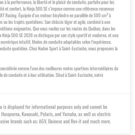
à la performance, la liberté et le plaisir de conduite, parfaite pour les
lité et confort, la Ninja 500 SE s’impose comme une référence reconnue
 KRT Racing. Équipée d’un moteur bicylindre en parallèle de 500 cm³ à
es ou les trajets quotidiens. Son châssis léger et agile, combiné à une
ditions exigeantes. Que vous rouliez sur les routes du Québec, dans les
a Ninja 500 SE 2026 se distingue par son style sportif et moderne, et une
n numérique intuitif, Modes de conduite adaptables selon l’expérience,
e conduite quotidien. Chez Nadon Sport à Saint-Eustache, nous proposons la
st considérée comme l’une des meilleures motos sportives intermédiaires du
de conduite et à leur utilisation. Situé à Saint-Eustache, notre
a is displayed for informational purposes only and cannot be
 Husqvarna, Kawasaki, Polaris, and Yamaha, as well as electric
lusive brands such as: AGV, Dainese and Rev-it and much more.