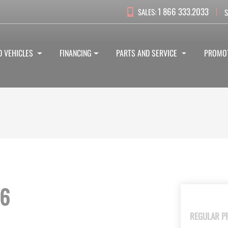
1 866 333.2033
SALES:
S
D VEHICLES
FINANCING
PARTS AND SERVICE
PROMO
26
REGULAR P