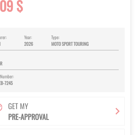
609 $
rer:
Year:
Type:
I
2026
MOTO SPORT TOURING
4R
 Number:
EB-7245
GET MY
PRE-APPROVAL