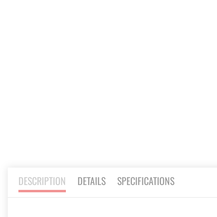
beginning
of
the
images
gallery
DESCRIPTION
DETAILS
SPECIFICATIONS