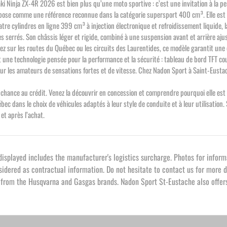
 Ninja ZX-4R 2026 est bien plus qu’une moto sportive : c’est une invitation à la perf
impose comme une référence reconnue dans la catégorie supersport 400 cm³. Elle est o
e cylindres en ligne 399 cm³ à injection électronique et refroidissement liquide, la
es serrés. Son châssis léger et rigide, combiné à une suspension avant et arrière aju
z sur les routes du Québec ou les circuits des Laurentides, ce modèle garantit une
 une technologie pensée pour la performance et la sécurité : tableau de bord TFT c
e pour les amateurs de sensations fortes et de vitesse. Chez Nadon Sport à Saint-Eu
e chance au crédit. Venez la découvrir en concession et comprendre pourquoi elle e
 dans le choix de véhicules adaptés à leur style de conduite et à leur utilisation. 
t après l’achat.
played includes the manufacturer's logistics surcharge. Photos for informat
sidered as contractual information. Do not hesitate to contact us for more d
s from the Husqvarna and Gasgas brands. Nadon Sport St-Eustache also offers