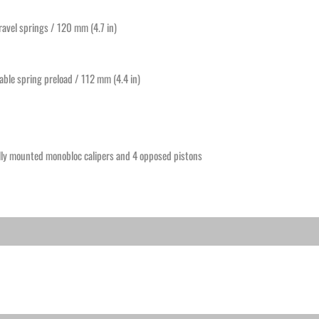
ravel springs / 120 mm (4.7 in)
able spring preload / 112 mm (4.4 in)
lly mounted monobloc calipers and 4 opposed pistons