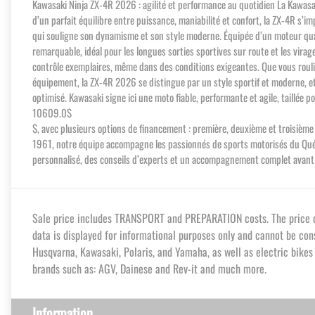
Kawasaki Ninja ZX-4R 2026 : agilité et performance au quotidien La Kawasaki
d’un parfait équilibre entre puissance, maniabilité et confort, la ZX-4R s’
qui souligne son dynamisme et son style moderne. Équipée d’un moteur quatr
remarquable, idéal pour les longues sorties sportives sur route et les virag
contrôle exemplaires, même dans des conditions exigeantes. Que vous roulie
équipement, la ZX-4R 2026 se distingue par un style sportif et moderne, et
optimisé. Kawasaki signe ici une moto fiable, performante et agile, taillé
10609.0$
$, avec plusieurs options de financement : première, deuxième et troisièm
1961, notre équipe accompagne les passionnés de sports motorisés du Québec
personnalisé, des conseils d’experts et un accompagnement complet avant e
Sale price includes TRANSPORT and PREPARATION costs. The price dis
data is displayed for informational purposes only and cannot be con
Husqvarna, Kawasaki, Polaris, and Yamaha, as well as electric bike
brands such as: AGV, Dainese and Rev-it and much more.
Information