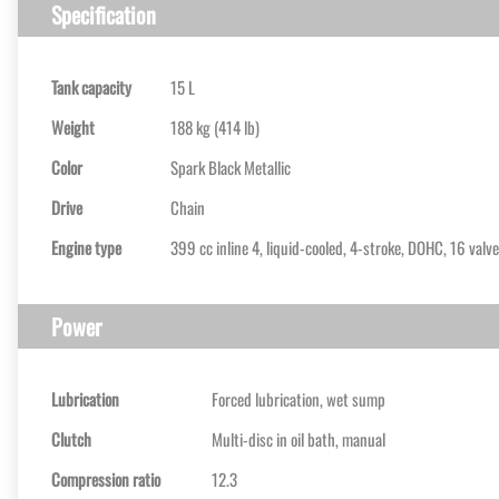
Specification
Tank capacity
15 L
Weight
188 kg (414 lb)
Color
Spark Black Metallic
Drive
Chain
Engine type
399 cc inline 4, liquid-cooled, 4-stroke, DOHC, 16 valv
Power
Lubrication
Forced lubrication, wet sump
Clutch
Multi-disc in oil bath, manual
Compression ratio
12.3