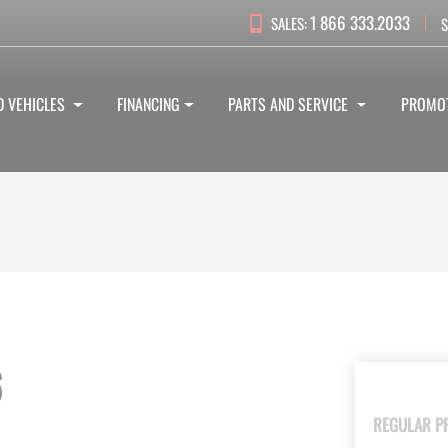
1 866 333.2033
SALES:
S
D VEHICLES
FINANCING
PARTS AND SERVICE
PROMO
6
REGULAR P