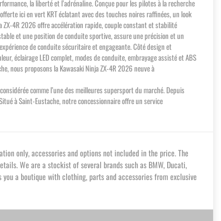
ormance, la liberté et l’adrénaline. Conçue pour les pilotes à la recherche
fferte ici en vert KRT éclatant avec des touches noires raffinées, un look
 ZX-4R 2026 offre accélération rapide, couple constant et stabilité
stable et une position de conduite sportive, assure une précision et un
 expérience de conduite sécuritaire et engageante. Côté design et
ouleur, éclairage LED complet, modes de conduite, embrayage assisté et ABS
stache, nous proposons la Kawasaki Ninja ZX-4R 2026 neuve à
st considérée comme l’une des meilleures supersport du marché. Depuis
Situé à Saint-Eustache, notre concessionnaire offre un service
ion only, accessories and options not included in the price. The
etails. We are a stockist of several brands such as BMW, Ducati,
 you a boutique with clothing, parts and accessories from exclusive