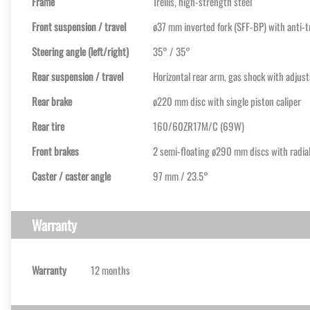
Frame
Trellis, high-strength steel
Front suspension / travel
ø37 mm inverted fork (SFF-BP) with anti-t
Steering angle (left/right)
35° / 35°
Rear suspension / travel
Horizontal rear arm, gas shock with adjust
Rear brake
ø220 mm disc with single piston caliper
Rear tire
160/60ZR17M/C (69W)
Front brakes
2 semi-floating ø290 mm discs with radia
Caster / caster angle
97 mm / 23.5°
Warranty
Warranty
12 months