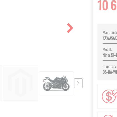
10 
Manufactu
KAWASAK
Model:
Ninja ZX-
Inventory
CS-NA-W