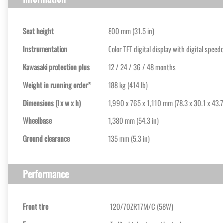
Seat height
800 mm (31.5 in)
Instrumentation
Color TFT digital display with digital speed
Kawasaki protection plus
12 / 24 / 36 / 48 months
Weight in running order*
188 kg (414 lb)
Dimensions (l x w x h)
1,990 x 765 x 1,110 mm (78.3 x 30.1 x 43.7
Wheelbase
1,380 mm (54.3 in)
Ground clearance
135 mm (5.3 in)
Performance
Front tire
120/70ZR17M/C (58W)