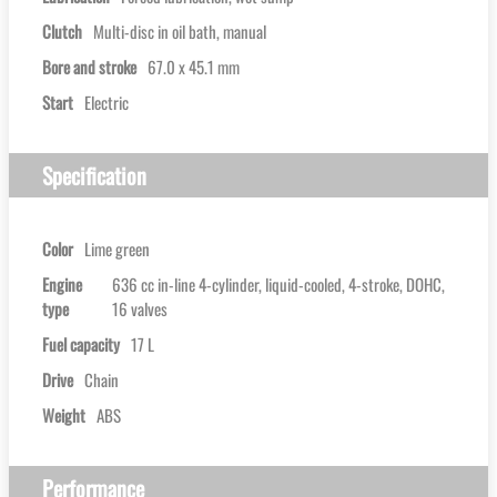
Clutch
Multi-disc in oil bath, manual
Bore and stroke
67.0 x 45.1 mm
Start
Electric
Specification
Color
Lime green
Engine
636 cc in-line 4-cylinder, liquid-cooled, 4-stroke, DOHC,
type
16 valves
Fuel capacity
17 L
Drive
Chain
Weight
ABS
Performance