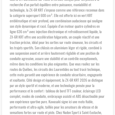
recherche d’un parfait équilibre entre puissance, maniabilité et
technologie, la ZX-6R KRT s’impose comme une référence reconnue dans
la catégorie supersport 600 cm³. Elle est offerte ici en vert KRT
emblématique et noir profond, une combinaison audacieuse qui souligne
son style dynamique et racé. Équipée d’un moteur quatre cylindres en
ligne 636 cm³ avec injection électronique et refroidissement liquide, la
ZX-6R KRT offre une accélération fulgurante, un couple réactif et une
traction précise, idéal pour les sorties sur route sinueuse, les circuits et
les trajets sportifs. Son châssis en aluminium léger et rigide, combiné à
une suspension avant et arrière hautement réglable et une position de
conduite agressive, assure une stabilité et un contrôle exceptionnels,
même dans les conditions les plus exigeantes. Que vous rouliez sur les
routes du Québec, les circuits des Laurentides ou tout tracé technique,
cette moto garantit une expérience de conduite sécuritaire, engageante
et exaltante. Côté design et équipement, la ZX-6R KRT 2026 se distingue
par un style sportif et moderne, et une technologie pensée pour la
performance et le confort : tableau de bord TFT couleur, éclairage LED
complet, modes de conduite, embrayage assisté et ABS désactivable pour
une expérience sportive pure. Kawasaki signe ici une moto fiable,
performante et ultra-agile, taillée pour les amateurs de vitesse et de
sensations fortes sur route et piste. Chez Nadon Sport à Saint-Eustache,