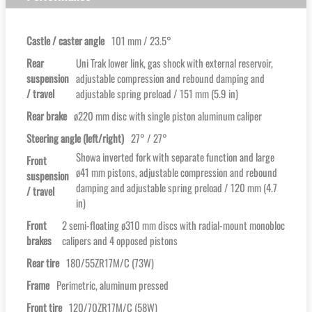
Castle / caster angle
101 mm / 23.5°
Rear
Uni Trak lower link, gas shock with external reservoir,
suspension
adjustable compression and rebound damping and
/ travel
adjustable spring preload / 151 mm (5.9 in)
Rear brake
ø220 mm disc with single piston aluminum caliper
Steering angle (left/right)
27° / 27°
Showa inverted fork with separate function and large
Front
ø41 mm pistons, adjustable compression and rebound
suspension
damping and adjustable spring preload / 120 mm (4.7
/ travel
in)
Front
2 semi-floating ø310 mm discs with radial-mount monobloc
brakes
calipers and 4 opposed pistons
Rear tire
180/55ZR17M/C (73W)
Frame
Perimetric, aluminum pressed
Front tire
120/70ZR17M/C (58W)