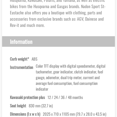
Husqvarna, Kawasaki, Polaris, and Yamaha, as well as electric
bikes from the Husqvarna and Gasgas brands. Nadon Sport St-
Eustache also offers you a boutique with clothing, parts and
accessories from exclusive brands such as: AGV, Dainese and
Rev-it and much more.
Information
Curb weight*
ABS
Color TFT display with digital speedometer, digital
Instrumentation
tachometer, gear indicator, clutch indicator, fuel
gauge, odometer, dual trip meter, current and
average fuel consumption, fuel consumption
indicator
Kawasaki protection plus
12 / 24 / 36 / 48 months
Seat height
830 mm (32.7 in)
Dimensions (l x w x h)
2025 x 710 x 1105 mm (79.7 x 28.0 x 43.5 in)