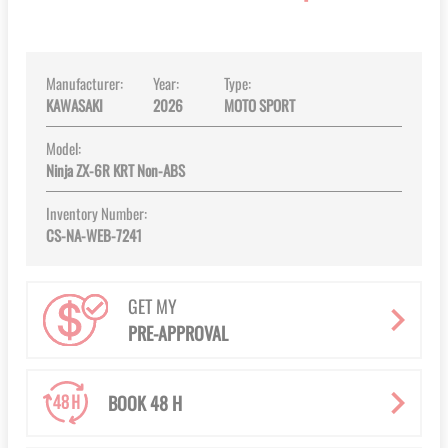
images
gallery
Manufacturer:
Year:
Type:
KAWASAKI
2026
MOTO SPORT
Model:
Ninja ZX-6R KRT Non-ABS
Inventory Number:
CS-NA-WEB-7241
GET MY
PRE-APPROVAL
BOOK 48 H