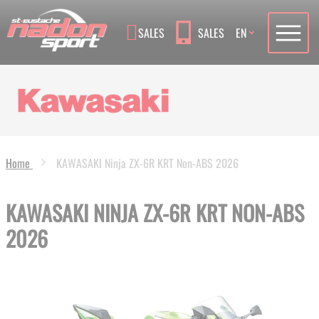
Language
SALES
SALES
EN
Home
KAWASAKI Ninja ZX-6R KRT Non-ABS 2026
KAWASAKI NINJA ZX-6R KRT NON-ABS
2026
Skip
to
the