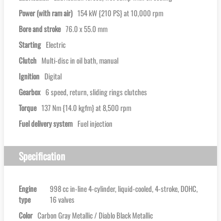
Power (with ram air)
154 kW {210 PS} at 10,000 rpm
Bore and stroke
76.0 x 55.0 mm
Starting
Electric
Clutch
Multi-disc in oil bath, manual
Ignition
Digital
Gearbox
6 speed, return, sliding rings clutches
Torque
137 Nm {14.0 kgfm} at 8,500 rpm
Fuel delivery system
Fuel injection
Specification
Engine
998 cc in-line 4-cylinder, liquid-cooled, 4-stroke, DOHC,
type
16 valves
Color
Carbon Gray Metallic / Diablo Black Metallic