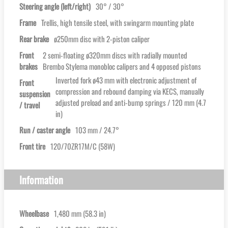
Steering angle (left/right)
30° / 30°
Frame
Trellis, high tensile steel, with swingarm mounting plate
Rear brake
ø250mm disc with 2-piston caliper
Front
2 semi-floating ø320mm discs with radially mounted
brakes
Brembo Stylema monobloc calipers and 4 opposed pistons
Inverted fork ø43 mm with electronic adjustment of
Front
compression and rebound damping via KECS, manually
suspension
adjusted preload and anti-bump springs / 120 mm (4.7
/ travel
in)
Run / caster angle
103 mm / 24.7°
Front tire
120/70ZR17M/C (58W)
Information
Wheelbase
1,480 mm (58.3 in)