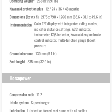
Operating weight*
268 kg (591 lb)
Kawasaki protection plus
12 / 24 / 36 / 48 months
Dimensions (l x w x h)
2175 x 790 x 1260 mm (85.6 x 31.1 x 49.6 in)
Color TFT display with integrated riding modes,
Instrumentation
indicator distance settings, ACC indicator,
tachometer, KQS indicator, Kawasaki engine brake
control indicator, multi-function gauge (boost
pressure
Ground clearance
130 mm (5.1 in)
Seat height
835 mm (32.9 in)
Horsepower
Compression ratio
11.2
Intake system
Supercharger
Lubrication
Lubrication forced, wet sump with oil cooling