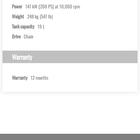
Power
147 kW {200 PS} at 10,000 rpm
Weight
248 kg (547 Ib)
Tank capacity
19 L
Drive
Chain
Warranty
Warranty
12 months