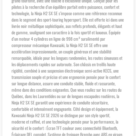
grand tourisme, avec une touche d’exclusivité unique. Conçue pour les
pilotes à la recherche d’un équilibre parfait entre puissance, confort et
technologie, la Ninja H2 SX SE s’impose comme une référence reconnue
dans le segment des sport-touring hypersport. Elle est offerte ici dans une
livrée noir métallique sophistiquée, aux reflets profonds, élégants et haut
de gamme, soulignant son caractère à la fois sportif et luxueux. Équipée
d’un moteur 4 cylindres en ligne de 998 cm³ suralimenté par
compresseur mécanique Kawasaki, la Ninja H2 SX SE offre une
accélération impressionnante, un couple généreux et une stabilité
remarquable, idéale pour les longues randonnées, les routes sinueuses et
les déplacements rapides sur autoroute. Son châssis en treillis haute
rigidité, combiné à une suspension électronique semi-active KECS, une
transmission souple et précise et une ergonomie pensée pour le confort
sur longue distance, assure une conduite stable, fluide et rassurante,
même dans des conditions exigeantes. Que vous rouliez sur les routes du
Québec, dans les Laurentides ou sur de longues escapades routières, la
Ninja H2 SX SE garantit une expérience de conduite sécuritaire,
confortable et intensément engageante. Côté design et équipement, la
Kawasaki Ninja H2 SX SE 2026 se distingue par son style sportif,
moderne et raffiné, et une technologie pensée pour la performance, la
sécurité et le confort : Écran TFT couleur avec connectivité Bluetooth,
Éclairage DEL complet, Système de freinage Brembo avec ABS en virage,