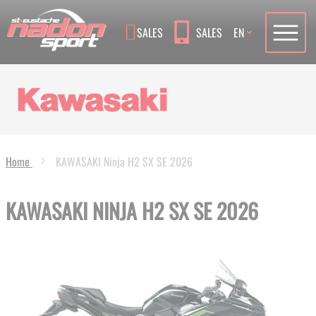
Language
SALES
SALES
EN
Home
KAWASAKI Ninja H2 SX SE 2026
KAWASAKI NINJA H2 SX SE 2026
Skip
to
the
end
of