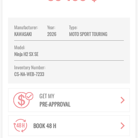
images
gallery
Manufacturer:
Year:
Type:
KAWASAKI
2026
MOTO SPORT TOURING
Model:
Ninja H2 SX SE
Inventory Number:
CS-NA-WEB-7233
GET MY
PRE-APPROVAL
BOOK 48 H