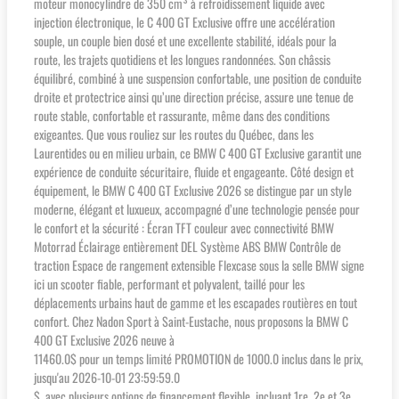
moteur monocylindre de 350 cm³ à refroidissement liquide avec
injection électronique, le C 400 GT Exclusive offre une accélération
souple, un couple bien dosé et une excellente stabilité, idéals pour la
route, les trajets quotidiens et les longues randonnées. Son châssis
équilibré, combiné à une suspension confortable, une position de conduite
droite et protectrice ainsi qu’une direction précise, assure une tenue de
route stable, confortable et rassurante, même dans des conditions
exigeantes. Que vous rouliez sur les routes du Québec, dans les
Laurentides ou en milieu urbain, ce BMW C 400 GT Exclusive garantit une
expérience de conduite sécuritaire, fluide et engageante. Côté design et
équipement, le BMW C 400 GT Exclusive 2026 se distingue par un style
moderne, élégant et luxueux, accompagné d’une technologie pensée pour
le confort et la sécurité : Écran TFT couleur avec connectivité BMW
Motorrad Éclairage entièrement DEL Système ABS BMW Contrôle de
traction Espace de rangement extensible Flexcase sous la selle BMW signe
ici un scooter fiable, performant et polyvalent, taillé pour les
déplacements urbains haut de gamme et les escapades routières en tout
confort. Chez Nadon Sport à Saint-Eustache, nous proposons la BMW C
400 GT Exclusive 2026 neuve à
11460.0$ pour un temps limité PROMOTION de 1000.0 inclus dans le prix,
jusqu'au 2026-10-01 23:59:59.0
$, avec plusieurs options de financement flexible, incluant 1re, 2e et 3e