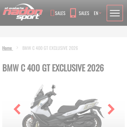
Language
SALES
SALES
EN
Home
BMW C 400 GT EXCLUSIVE 2026
BMW C 400 GT EXCLUSIVE 2026
Skip
to
the
end
of
the
images