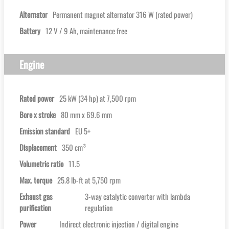
Alternator
Permanent magnet alternator 316 W (rated power)
Battery
12 V / 9 Ah, maintenance free
Engine
Rated power
25 kW (34 hp) at 7,500 rpm
Bore x stroke
80 mm x 69.6 mm
Emission standard
EU 5+
Displacement
350 cm³
Volumetric ratio
11.5
Max. torque
25.8 lb-ft at 5,750 rpm
Exhaust gas
3-way catalytic converter with lambda
purification
regulation
Power
Indirect electronic injection / digital engine