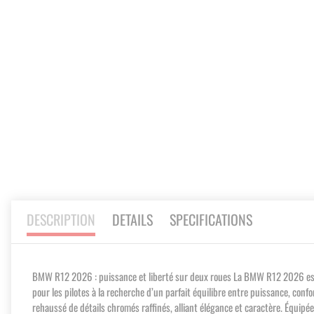
of
the
images
gallery
DESCRIPTION
DETAILS
SPECIFICATIONS
BMW R12 2026 : puissance et liberté sur deux roues La BMW R12 2026 est bien 
pour les pilotes à la recherche d’un parfait équilibre entre puissance, conf
rehaussé de détails chromés raffinés, alliant élégance et caractère. Équip