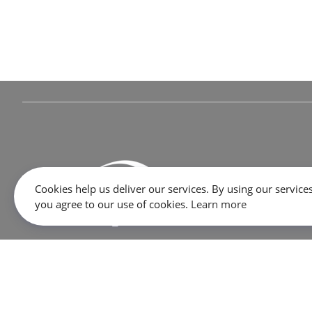
Cookies help us deliver our services. By using our services
you agree to our use of cookies.
Learn more
645 Rue Dubois, Saint-Eustache, QC J7P 3W1
SALES:
1 866 333-2033
SERVICE / PARTS / SHOP:
450 473-2381