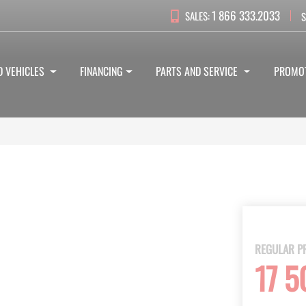
1 866 333.2033
SALES:
S
D VEHICLES
FINANCING
PARTS AND SERVICE
PROMO
REGULAR P
17 5