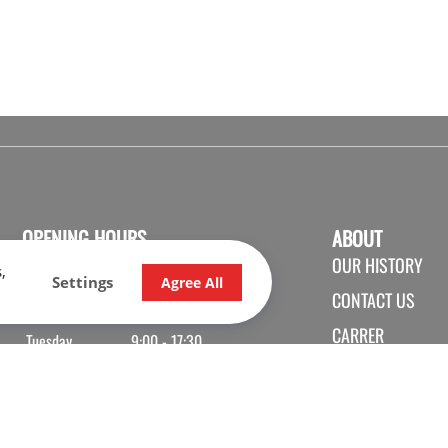
OPENING HOURS
ABOUT
OUR HISTORY
SALES
SHOP
SERVICE
,
Settings
Agree All
CONTACT US
Monday
9:00 - 17:30
CARRER
Tuesday
9:00 - 17:30
Wednesday
9:00 - 17:30
Thursday
9:00 - 20:00
Friday
9:00 - 17:30