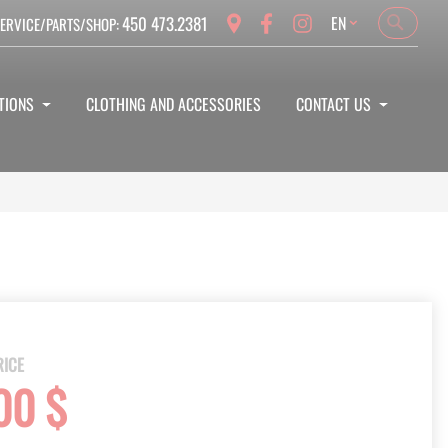
Language
450 473.2381
EN
ERVICE/PARTS/SHOP:
Search
Search
TIONS
CLOTHING AND ACCESSORIES
CONTACT US
RICE
00 $