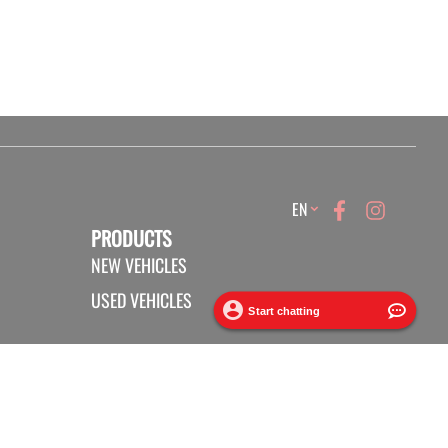
Language
EN
PRODUCTS
NEW VEHICLES
USED VEHICLES
CLOTHING AND ACCESSORIES
PROMOTIONS
PRIVILEGE PROGRAM