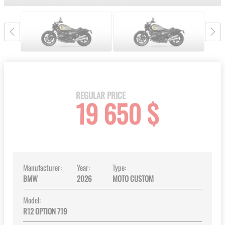
gallery
Skip
to
the
beginning
REGULAR PRICE
19 650 $
of
the
images
gallery
Manufacturer:
Year:
Type:
BMW
2026
MOTO CUSTOM
Model:
R12 OPTION 719