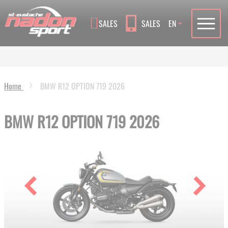
Language
SALES
SALES
EN
Home
BMW R12 OPTION 719 2026
BMW R12 OPTION 719 2026
Skip
to
the
end
of
the
images