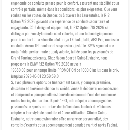
ergonomie de conduite pensée pour le confort, assurent une stabilité et un
contrôle parfaits, même dans les conditions les plus exigeantes. Que vous
rouliez sur les routes du Québec ou à travers les Laurentides, la R12
Option 719 2026 garantit une expérience de conduite sécuritaire et
engageante. Côté design et équipement, la R12 Option 719 2026 se
distingue par son style moderne et robuste, et une technologie pensée
pour le confort et la sécurité : éclairage LED adaptatif, ABS Pro, modes de
conduite, écran TFT couleur et suspension ajustable. BMW signe ici une
moto fiable, performante et polyvalente, taillée pour les passionnés de
Grand Touring exigeants. Chez Nadon Sport à Saint-Eustache, nous
proposons la BMW R12 Option 719 2026 neuve à
19650.0$ pour un temps limité PROMOTION de 1000.0 inclus dans le prix,
jusqu'au 2026-10-01 23:59:59.0
$, avec plusieurs options de financement facile, y compris première,
deuxième et troisième chance au crédit. Venez la découvrir en concession
et comprendre pourquoi elle est considérée comme l’une des meilleures
motos touring du marché. Depuis 1961, notre équipe accompagne les
passionnés de sports motorisés du Québec dans le choix de véhicules
adaptés à leur style de conduite et à leur utilisation. Situé à Saint-
Eustache, notre concessionnaire offre un service personnalisé, des
conseils d’experts et un accompagnement complet avant et après l’achat.