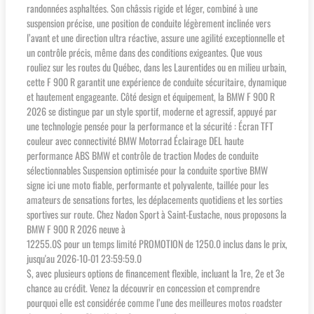
randonnées asphaltées. Son châssis rigide et léger, combiné à une
suspension précise, une position de conduite légèrement inclinée vers
l’avant et une direction ultra réactive, assure une agilité exceptionnelle et
un contrôle précis, même dans des conditions exigeantes. Que vous
rouliez sur les routes du Québec, dans les Laurentides ou en milieu urbain,
cette F 900 R garantit une expérience de conduite sécuritaire, dynamique
et hautement engageante. Côté design et équipement, la BMW F 900 R
2026 se distingue par un style sportif, moderne et agressif, appuyé par
une technologie pensée pour la performance et la sécurité : Écran TFT
couleur avec connectivité BMW Motorrad Éclairage DEL haute
performance ABS BMW et contrôle de traction Modes de conduite
sélectionnables Suspension optimisée pour la conduite sportive BMW
signe ici une moto fiable, performante et polyvalente, taillée pour les
amateurs de sensations fortes, les déplacements quotidiens et les sorties
sportives sur route. Chez Nadon Sport à Saint-Eustache, nous proposons la
BMW F 900 R 2026 neuve à
12255.0$ pour un temps limité PROMOTION de 1250.0 inclus dans le prix,
jusqu'au 2026-10-01 23:59:59.0
$, avec plusieurs options de financement flexible, incluant la 1re, 2e et 3e
chance au crédit. Venez la découvrir en concession et comprendre
pourquoi elle est considérée comme l’une des meilleures motos roadster