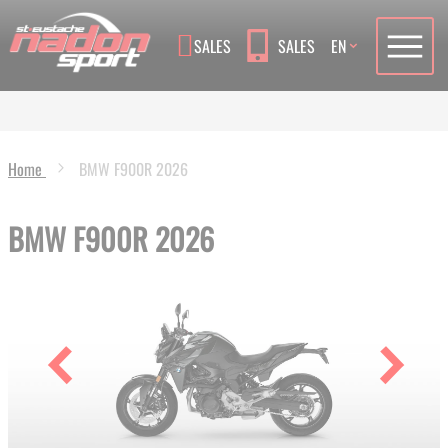
Language
SALES
SALES
EN
Home
BMW F900R 2026
BMW F900R 2026
Skip
to
the
end
of
the
images