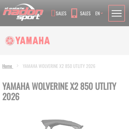
Language
SALES
SALES
EN
Home
YAMAHA WOLVERINE X2 850 UTLITY 2026
YAMAHA WOLVERINE X2 850 UTLITY
2026
Skip
to
the