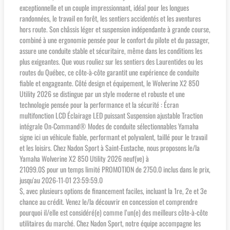
exceptionnelle et un couple impressionnant, idéal pour les longues
randonnées, le travail en forêt, les sentiers accidentés et les aventures
hors route. Son châssis léger et suspension indépendante à grande course,
combiné à une ergonomie pensée pour le confort du pilote et du passager,
assure une conduite stable et sécuritaire, même dans les conditions les
plus exigeantes. Que vous rouliez sur les sentiers des Laurentides ou les
routes du Québec, ce côte-à-côte garantit une expérience de conduite
fiable et engageante. Côté design et équipement, le Wolverine X2 850
Utility 2026 se distingue par un style moderne et robuste et une
technologie pensée pour la performance et la sécurité : Écran
multifonction LCD Éclairage LED puissant Suspension ajustable Traction
intégrale On-Command® Modes de conduite sélectionnables Yamaha
signe ici un véhicule fiable, performant et polyvalent, taillé pour le travail
et les loisirs. Chez Nadon Sport à Saint-Eustache, nous proposons le/la
Yamaha Wolverine X2 850 Utility 2026 neuf(ve) à
21099.0$ pour un temps limité PROMOTION de 2750.0 inclus dans le prix,
jusqu'au 2026-11-01 23:59:59.0
$, avec plusieurs options de financement faciles, incluant la 1re, 2e et 3e
chance au crédit. Venez le/la découvrir en concession et comprendre
pourquoi il/elle est considéré(e) comme l’un(e) des meilleurs côte-à-côte
utilitaires du marché. Chez Nadon Sport, notre équipe accompagne les