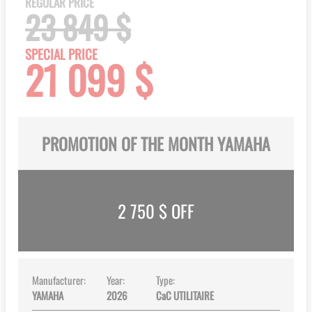
REGULAR PRICE
beginning
23 849 $
of
the
SPECIAL PRICE
21 099 $
images
gallery
PROMOTION OF THE MONTH YAMAHA
2 750
$ OFF
Manufacturer:
Year:
Type:
YAMAHA
2026
CaC UTILITAIRE