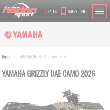
Language
SALES
SALES
EN
Home
YAMAHA Grizzly DAE Camo 2026
YAMAHA GRIZZLY DAE CAMO 2026
Skip
to
the
end
of