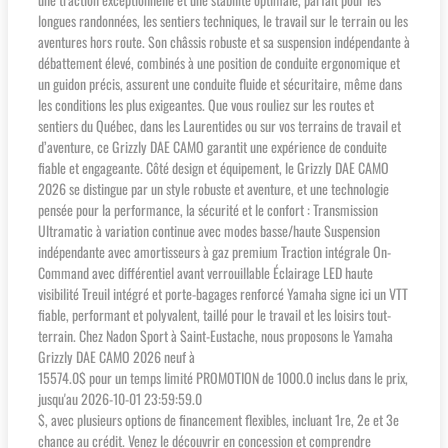
longues randonnées, les sentiers techniques, le travail sur le terrain ou les
aventures hors route. Son châssis robuste et sa suspension indépendante à
débattement élevé, combinés à une position de conduite ergonomique et
un guidon précis, assurent une conduite fluide et sécuritaire, même dans
les conditions les plus exigeantes. Que vous rouliez sur les routes et
sentiers du Québec, dans les Laurentides ou sur vos terrains de travail et
d’aventure, ce Grizzly DAE CAMO garantit une expérience de conduite
fiable et engageante. Côté design et équipement, le Grizzly DAE CAMO
2026 se distingue par un style robuste et aventure, et une technologie
pensée pour la performance, la sécurité et le confort : Transmission
Ultramatic à variation continue avec modes basse/haute Suspension
indépendante avec amortisseurs à gaz premium Traction intégrale On-
Command avec différentiel avant verrouillable Éclairage LED haute
visibilité Treuil intégré et porte-bagages renforcé Yamaha signe ici un VTT
fiable, performant et polyvalent, taillé pour le travail et les loisirs tout-
terrain. Chez Nadon Sport à Saint-Eustache, nous proposons le Yamaha
Grizzly DAE CAMO 2026 neuf à
15574.0$ pour un temps limité PROMOTION de 1000.0 inclus dans le prix,
jusqu'au 2026-10-01 23:59:59.0
$, avec plusieurs options de financement flexibles, incluant 1re, 2e et 3e
chance au crédit. Venez le découvrir en concession et comprendre