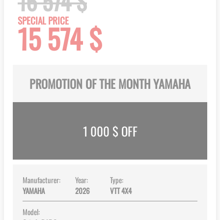
16 574 $
of
the
SPECIAL PRICE
15 574 $
images
gallery
PROMOTION OF THE MONTH YAMAHA
1 000
$ OFF
Manufacturer:
Year:
Type:
YAMAHA
2026
VTT 4X4
Model: