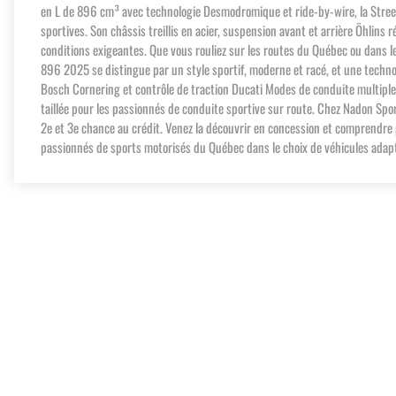
en L de 896 cm³ avec technologie Desmodromique et ride-by-wire, la Streetf
sportives. Son châssis treillis en acier, suspension avant et arrière Öhlins
conditions exigeantes. Que vous rouliez sur les routes du Québec ou dans l
896 2025 se distingue par un style sportif, moderne et racé, et une techno
Bosch Cornering et contrôle de traction Ducati Modes de conduite multiples
taillée pour les passionnés de conduite sportive sur route. Chez Nadon Spo
2e et 3e chance au crédit. Venez la découvrir en concession et comprendre
passionnés de sports motorisés du Québec dans le choix de véhicules adapté