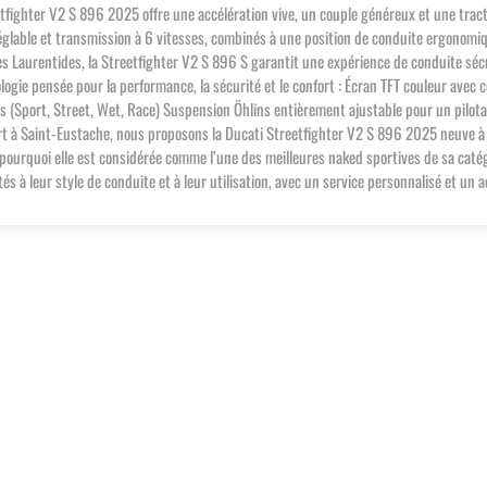
ighter V2 S 896 2025 offre une accélération vive, un couple généreux et une tracti
 réglable et transmission à 6 vitesses, combinés à une position de conduite ergonomi
es Laurentides, la Streetfighter V2 S 896 S garantit une expérience de conduite séc
logie pensée pour la performance, la sécurité et le confort : Écran TFT couleur avec
 (Sport, Street, Wet, Race) Suspension Öhlins entièrement ajustable pour un pilota
rt à Saint-Eustache, nous proposons la Ducati Streetfighter V2 S 896 2025 neuve à X
 pourquoi elle est considérée comme l’une des meilleures naked sportives de sa cat
s à leur style de conduite et à leur utilisation, avec un service personnalisé et u