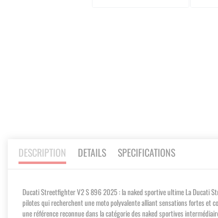
Skip
to
the
beginning
of
the
images
gallery
DESCRIPTION
DETAILS
SPECIFICATIONS
Ducati Streetfighter V2 S 896 2025 : la naked sportive ultime La Ducati Str
pilotes qui recherchent une moto polyvalente alliant sensations fortes et c
une référence reconnue dans la catégorie des naked sportives intermédiaires