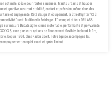
on optimale, idéale pour routes sinueuses, trajets urbains et balades
que et sportive, assurent stabilité, confort et précision, même dans des
uritaire et engageante. Côté design et équipement, la Streetfighter V2 S
 connectivité Ducati Multimedia Éclairage LED complet et feux DRL ABS
ge sur mesure Ducati signe ici une moto fiable, performante et polyvalente,
XXXX $, avec plusieurs options de financement flexibles incluant la 1re,
égorie. Depuis 1961, chez Nadon Sport, notre équipe accompagne les
n accompagnement complet avant et après l’achat.