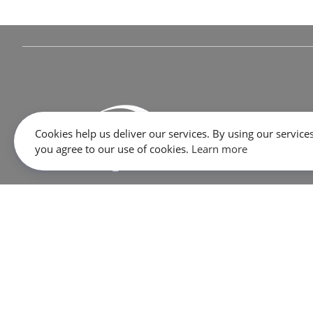
Cookies help us deliver our services. By using our services
you agree to our use of cookies.
Learn more
645 Rue Dubois, Saint-Eustache, QC J7P 3W1
SALES:
1 866 333-2033
SERVICE / PARTS / SHOP:
450 473-2381