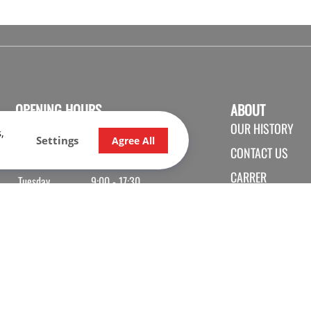
OPENING HOURS
ABOUT
OUR HISTORY
SALES
SHOP
SERVICE
,
Settings
Agree All
CONTACT US
Monday
9:00 - 17:30
CARRER
Tuesday
9:00 - 17:30
Wednesday
9:00 - 17:30
Thursday
9:00 - 20:00
Friday
9:00 - 17:30
Saturday
9:30 - 16:00
Sunday
Closed