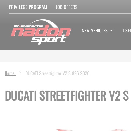
PRIVILEGE PROGRAM
JOB OFFERS
NEW VEHICLES
USE
Home
DUCATI Streetfighter V2 S 896 2026
DUCATI STREETFIGHTER V2 S
Skip
to
the