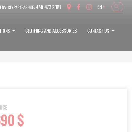
Language
450 473.2381
EN
ERVICE/PARTS/SHOP:
Search
Search
TIONS
CLOTHING AND ACCESSORIES
CONTACT US
RICE
690 $