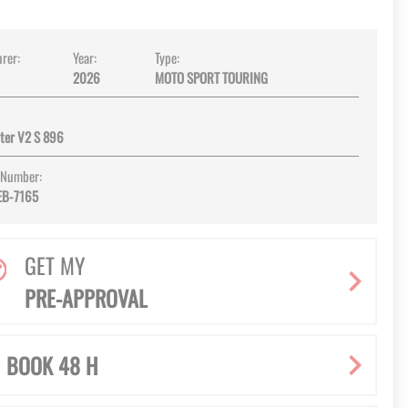
rer:
Year:
Type:
2026
MOTO SPORT TOURING
hter V2 S 896
 Number:
EB-7165
GET MY
PRE-APPROVAL
BOOK 48 H