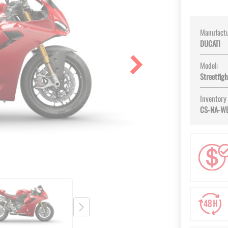
Manufactu
DUCATI
Model:
Streetfig
Inventory
CS-NA-W