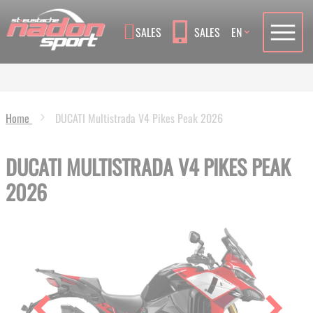
Language
SALES
SALES
EN
Home
DUCATI Multistrada V4 Pikes Peak 2026
DUCATI MULTISTRADA V4 PIKES PEAK
2026
Skip
to
the
end
of
the