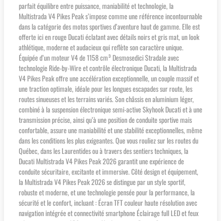
parfait équilibre entre puissance, maniabilité et technologie, la
Multistrada V4 Pikes Peak s’impose comme une référence incontournable
dans la catégorie des motos sportives d’aventure haut de gamme. Elle est
offerte ici en rouge Ducati éclatant avec détails noirs et gris mat, un look
athlétique, moderne et audacieux qui reflète son caractère unique.
Équipée d’un moteur V4 de 1158 cm³ Desmosedici Stradale avec
technologie Ride-by-Wire et contrôle électronique Ducati, la Multistrada
V4 Pikes Peak offre une accélération exceptionnelle, un couple massif et
une traction optimale, idéale pour les longues escapades sur route, les
routes sinueuses et les terrains variés. Son châssis en aluminium léger,
combiné à la suspension électronique semi-active Skyhook Ducati et à une
transmission précise, ainsi qu’à une position de conduite sportive mais
confortable, assure une maniabilité et une stabilité exceptionnelles, même
dans les conditions les plus exigeantes. Que vous rouliez sur les routes du
Québec, dans les Laurentides ou à travers des sentiers techniques, la
Ducati Multistrada V4 Pikes Peak 2026 garantit une expérience de
conduite sécuritaire, excitante et immersive. Côté design et équipement,
la Multistrada V4 Pikes Peak 2026 se distingue par un style sportif,
robuste et moderne, et une technologie pensée pour la performance, la
sécurité et le confort, incluant : Écran TFT couleur haute résolution avec
navigation intégrée et connectivité smartphone Éclairage full LED et feux