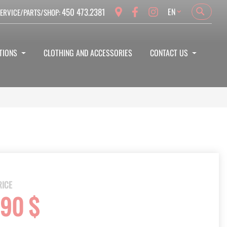
Language
450 473.2381
EN
ERVICE/PARTS/SHOP:
Search
Search
TIONS
CLOTHING AND ACCESSORIES
CONTACT US
RICE
290 $