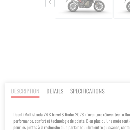
Skip
to
the
beginning
of
the
images
gallery
DESCRIPTION
DETAILS
SPECIFICATIONS
Ducati Multistrada V4 S Travel & Radar 2026 : l’aventure réinventée La Duc
performance, confort et technologie de pointe. Bien plus qu’une moto routièr
pour les pilotes à la recherche d’un parfait équilibre entre puissance, co