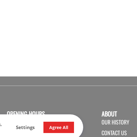
OPENING HOURS
ABOUT
OUR HISTORY
SALES
SHOP
SERVICE
,
Settings
Agree All
CONTACT US
Monday
9:00 - 17:30