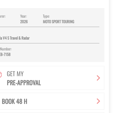
rer:
Year:
Type:
2026
MOTO SPORT TOURING
da V4 S Travel & Radar
 Number:
EB-7158
GET MY
PRE-APPROVAL
BOOK 48 H