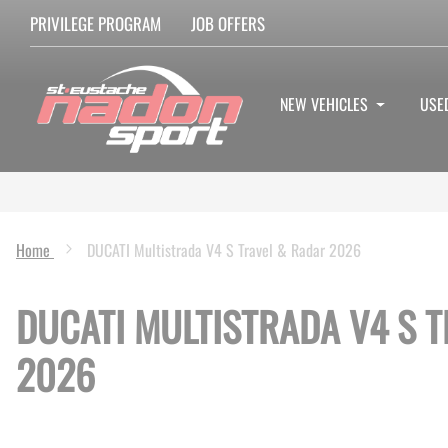
PRIVILEGE PROGRAM
JOB OFFERS
NEW VEHICLES
USE
Home
DUCATI Multistrada V4 S Travel & Radar 2026
DUCATI MULTISTRADA V4 S 
2026
Skip