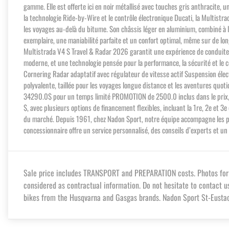
gamme. Elle est offerte ici en noir métallisé avec touches gris anthracite
la technologie Ride-by-Wire et le contrôle électronique Ducati, la Multistr
les voyages au-delà du bitume. Son châssis léger en aluminium, combiné à l
exemplaire, une maniabilité parfaite et un confort optimal, même sur de lon
Multistrada V4 S Travel & Radar 2026 garantit une expérience de conduite 
moderne, et une technologie pensée pour la performance, la sécurité et le co
Cornering Radar adaptatif avec régulateur de vitesse actif Suspension éle
polyvalente, taillée pour les voyages longue distance et les aventures qu
34290.0$ pour un temps limité PROMOTION de 2500.0 inclus dans le prix
$, avec plusieurs options de financement flexibles, incluant la 1re, 2e et
du marché. Depuis 1961, chez Nadon Sport, notre équipe accompagne les pass
concessionnaire offre un service personnalisé, des conseils d’experts et 
Sale price includes TRANSPORT and PREPARATION costs. Photos for in
considered as contractual information. Do not hesitate to contact u
bikes from the Husqvarna and Gasgas brands. Nadon Sport St-Eustach