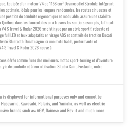
amique. Équipée d’un moteur V4 de 1158 cm³ Desmosedici Stradale, intégrant
tion optimale, idéale pour les longues randonnées, les routes sinueuses et
 une position de conduite ergonomique et modulable, assure une stabilité
 Québec, dans les Laurentides ou à travers les sentiers escarpés, la Ducati
 V4 S Travel & Radar 2026 se distingue par un style sportif, robuste et
ge full LED et feux adaptatifs en virage ABS et contrôle de traction Ducati
vité Bluetooth Ducati signe ici une moto fiable, performante et
a V4 S Travel & Radar 2026 neuve à
st considérée comme l’une des meilleures motos sport-touring et d’aventure
le de conduite et à leur utilisation. Situé à Saint-Eustache, notre
a is displayed for informational purposes only and cannot be
 Husqvarna, Kawasaki, Polaris, and Yamaha, as well as electric
lusive brands such as: AGV, Dainese and Rev-it and much more.