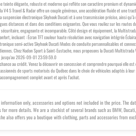
, une teinte élégante, robuste et moderne qui reflète son caractère premium et dyn
ada V4 S Travel & Radar offre un couple généreux, une accélération fluide et une trac
a suspension électronique Skyhook Ducati et à une transmission précise, ainsi qu’à
gues distances et dans des conditions exigeantes. Que vous rouliez sur les routes du
sécuritaire, engageante et incomparable. Côté design et équipement, la Multistrada
nfort, incluant : Écran TFT couleur haute résolution avec navigation intégrée Éclaira
ctronique semi-active Skyhook Ducati Modes de conduite personnalisables et connecti
otidiennes. Chez Nadon Sport à Saint-Eustache, nous proposons la Ducati Multistrad
, jusqu'au 2026-09-01 23:59:59.0
 3e chance au crédit. Venez la découvrir en concession et comprendre pourquoi elle e
ionnés de sports motorisés du Québec dans le choix de véhicules adaptés à leur sty
un accompagnement complet avant et après l’achat.
formation only, accessories and options not included in the price. The dat
s for more details. We are a stockist of several brands such as BMW, Ducati,
e also offers you a boutique with clothing, parts and accessories from exc