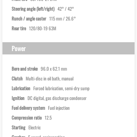
Steering angle (left/right)
42° / 42°
Runch / angle caster
115 mm / 26.6°
Rear tire
120/80-19 63M
Power
Bore and stroke
96.0 x 62.1 mm
Clutch
Multi-disc in oil bath, manual
Lubrication
Forced lubrication, semi-dry sump
Ignition
DC digital, gas discharge condenser
Fuel delivery system
Fuel injection
Compression ratio
12.5
Starting
Electric
Gearbox
5 speed, reciprocating