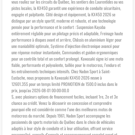
vous rouliez sur les circuits du Québec, les sentiers des Laurentides ou vos
pistes locales, la KX450 garantit une expérience de conduite sécuritaire,
engagée et palpitante. Côté design et équipement, la KX450 2026 se
distingue par un style sportif, moderne et robuste, et une technologie
pensée pour la performance et le confort : Suspension Kayaba
entièrement réglable pour un pilotage précis et adaptable, Freinage haute
performance à disques avant et arrière, Châssis en aluminium léger pour
une maniabilité optimale, Système d’injection électronique avancé pour
une réponse moteur instantanée, Commandes et guidon ergonomiques
pour un contrôle total et un confort prolongé. Kawasaki signe ici une moto
fiable, performante et polyvalente, taillée pour le motocross, l’enduro et
les entraînements techniques intensifs. Chez Nadon Sport à Saint-
Eustache, nous proposons la Kawasaki KX450 2026 neuve à
12601.35$ pour un temps limité PROMOTION de 1500.0 inclus dans le
prix, jusqu'au 2026-08-01 00:00:00.0
$, avec plusieurs options de financement faciles, incluant 1re, 2e et 3e
chance au crédit. Venez la découvrir en concession et comprendre
pourquoi elle est considérée comme l’une des meilleures motos de
motocross du marché. Depuis 1961, Nadon Sport accompagne les
passionnés de sports motorisés du Québec dans le choix de véhicules
adaptés à leur style de conduite et à leur utilisation, offrant service
personnalisé, conseils d’experts et accompagnement complet avant et