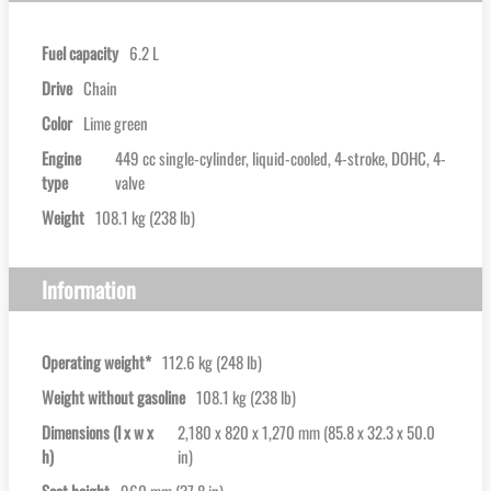
Fuel capacity
6.2 L
Drive
Chain
Color
Lime green
Engine
449 cc single-cylinder, liquid-cooled, 4-stroke, DOHC, 4-
type
valve
Weight
108.1 kg (238 lb)
Information
Operating weight*
112.6 kg (248 lb)
Weight without gasoline
108.1 kg (238 lb)
Dimensions (l x w x
2,180 x 820 x 1,270 mm (85.8 x 32.3 x 50.0
h)
in)
Seat height
960 mm (37.8 in)