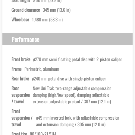
Ground clearance
345 mm (13.6 in)
Wheelbase
1,480 mm (58.3 in)
Performance
Front brake
ø270 mm semi-floating petal disc with 2-piston caliper
Frame
Perimetric, aluminum
Rear brake
ø240 mm petal disc with single-piston caliper
Rear
New Uni Trak, two-range adjustable compression
suspension
damping (high/low speed), damping adjustable
/ travel
extension, adjustable preload / 307 mm (12.1 in)
Front
suspension /
ø49 mm inverted fork, with adjustable compression
travel
and extension damping / 305 mm (12.0 in)
Front tire
80/100-21 51M