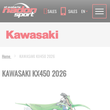
Language
SALES
SALES
EN
Home
KAWASAKI KX450 2026
KAWASAKI KX450 2026
Skip
to
the
end
of