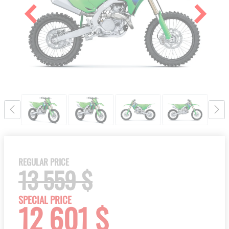
the
images
gallery
Skip
to
the
REGULAR PRICE
beginning
13 559 $
of
the
SPECIAL PRICE
12 601 $
images
gallery