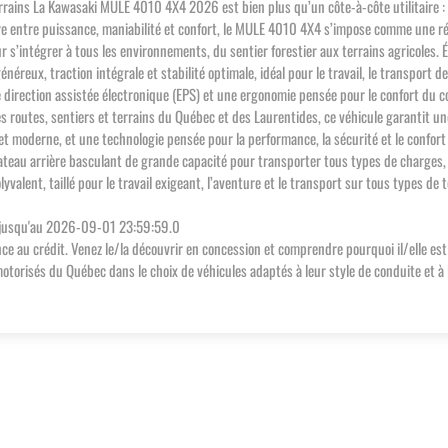
ns La Kawasaki MULE 4010 4X4 2026 est bien plus qu’un côte-à-côte utilitaire : c’es
ilibre entre puissance, maniabilité et confort, le MULE 4010 4X4 s’impose comme une r
e pour s’intégrer à tous les environnements, du sentier forestier aux terrains agricole
néreux, traction intégrale et stabilité optimale, idéal pour le travail, le transport 
direction assistée électronique (EPS) et une ergonomie pensée pour le confort du co
s routes, sentiers et terrains du Québec et des Laurentides, ce véhicule garantit u
 moderne, et une technologie pensée pour la performance, la sécurité et le confort 
Plateau arrière basculant de grande capacité pour transporter tous types de charges,
lyvalent, taillé pour le travail exigeant, l’aventure et le transport sur tous types d
 jusqu'au 2026-09-01 23:59:59.0
nce au crédit. Venez le/la découvrir en concession et comprendre pourquoi il/elle est
isés du Québec dans le choix de véhicules adaptés à leur style de conduite et à leur