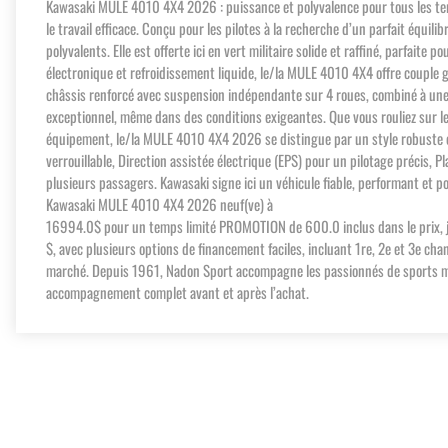
Kawasaki MULE 4010 4X4 2026 : puissance et polyvalence pour tous les terrai
le travail efficace. Conçu pour les pilotes à la recherche d’un parfait équ
polyvalents. Elle est offerte ici en vert militaire solide et raffiné, parfait
électronique et refroidissement liquide, le/la MULE 4010 4X4 offre couple gé
châssis renforcé avec suspension indépendante sur 4 roues, combiné à une 
exceptionnel, même dans des conditions exigeantes. Que vous rouliez sur le
équipement, le/la MULE 4010 4X4 2026 se distingue par un style robuste et
verrouillable, Direction assistée électrique (EPS) pour un pilotage précis, 
plusieurs passagers. Kawasaki signe ici un véhicule fiable, performant et po
Kawasaki MULE 4010 4X4 2026 neuf(ve) à
16994.0$ pour un temps limité PROMOTION de 600.0 inclus dans le prix,
$, avec plusieurs options de financement faciles, incluant 1re, 2e et 3e cha
marché. Depuis 1961, Nadon Sport accompagne les passionnés de sports motor
accompagnement complet avant et après l’achat.