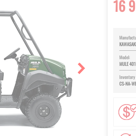
16 
Manufactu
KAWASAK
Model:
MULE 401
Inventory
CS-NA-W