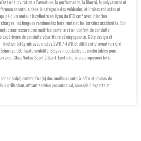
t une invitation à l’aventure, la performance, la liberté, la polyvalence et
éférence reconnue dans la catégorie des véhicules utilitaires robustes et
s. Équipé d’un moteur bicylindre en ligne de 812 cm³ avec injection
de charges, les longues randonnées hors route et les terrains accidentés. Son
nducteur, assure une maîtrise parfaite et un confort de conduite
ne expérience de conduite sécuritaire et engageante. Côté design et
: Traction intégrale avec modes 2WD / 4WD et différentiel avant/arrière
 Éclairage LED haute visibilité, Sièges modulables et confortables pour
e terrains. Chez Nadon Sport à Saint-Eustache, nous proposons le/la
 considéré(e) comme l’un(e) des meilleurs côte-à-côte utilitaires du
 utilisation, offrant service personnalisé, conseils d’experts et