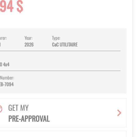
994 $
rer:
Year:
Type:
I
2026
CaC UTILITAIRE
0 4x4
 Number:
EB-7094
GET MY
PRE-APPROVAL