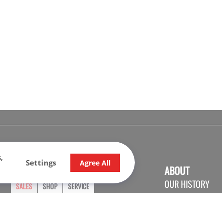
,
Settings
Agree All
OPENING HOURS
ABOUT
OUR HISTORY
SALES
SHOP
SERVICE
CONTACT US
Monday
9:00 - 17:30
CARRER
Tuesday
9:00 - 17:30