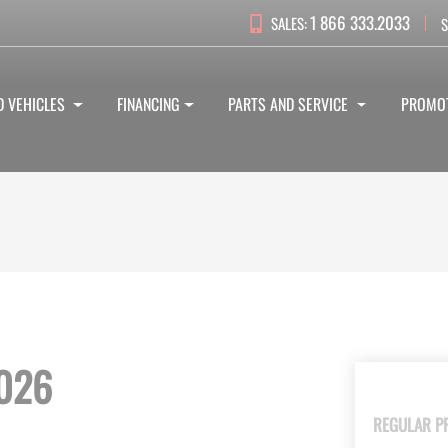
1 866 333.2033
SALES:
S
D VEHICLES
FINANCING
PARTS AND SERVICE
PROMO
026
REGULAR P