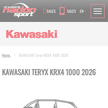
Language
SALES
SALES
EN
Home
KAWASAKI Teryx KRX4 1000 2026
KAWASAKI TERYX KRX4 1000 2026
Skip
to
the
end
of