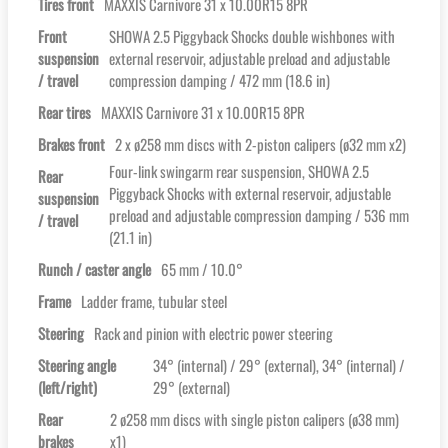
Tires front
MAXXIS Carnivore 31 x 10.00R15 8PR
Front
SHOWA 2.5 Piggyback Shocks double wishbones with
suspension
external reservoir, adjustable preload and adjustable
/ travel
compression damping / 472 mm (18.6 in)
Rear tires
MAXXIS Carnivore 31 x 10.00R15 8PR
Brakes front
2 x ø258 mm discs with 2-piston calipers (ø32 mm x2)
Four-link swingarm rear suspension, SHOWA 2.5
Rear
Piggyback Shocks with external reservoir, adjustable
suspension
preload and adjustable compression damping / 536 mm
/ travel
(21.1 in)
Runch / caster angle
65 mm / 10.0°
Frame
Ladder frame, tubular steel
Steering
Rack and pinion with electric power steering
Steering angle
34° (internal) / 29° (external), 34° (internal) /
(left/right)
29° (external)
Rear
2 ø258 mm discs with single piston calipers (ø38 mm)
brakes
x1)