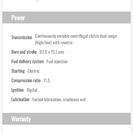
Power
Continuously variable centrifugal clutch dual range
Transmission
(high/low) with reverse
Bore and stroke
92.0 x 75.1 mm
Fuel delivery system
Fuel injection
Starting
Electric
Compression ratio
11.5
Ignition
Digital
Lubrication
Forced lubrication, crankcase wet
Warranty