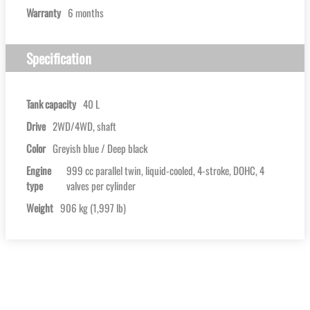
Warranty
6 months
Specification
Tank capacity
40 L
Drive
2WD/4WD, shaft
Color
Greyish blue / Deep black
Engine
999 cc parallel twin, liquid-cooled, 4-stroke, DOHC, 4
type
valves per cylinder
Weight
906 kg (1,997 lb)