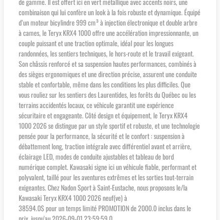
de gamme. Il est offert ici en vert métallique avec accents noirs, une
combinaison qui lui confère un look à la fois robuste et dynamique. Équipé
d’un moteur bicylindre 999 cm³ à injection électronique et double arbre
à cames, le Teryx KRX4 1000 offre une accélération impressionnante, un
couple puissant et une traction optimale, idéal pour les longues
randonnées, les sentiers techniques, le hors-route et le travail exigeant.
Son châssis renforcé et sa suspension hautes performances, combinés à
des sièges ergonomiques et une direction précise, assurent une conduite
stable et confortable, même dans les conditions les plus difficiles. Que
vous rouliez sur les sentiers des Laurentides, les forêts du Québec ou les
terrains accidentés locaux, ce véhicule garantit une expérience
sécuritaire et engageante. Côté design et équipement, le Teryx KRX4
1000 2026 se distingue par un style sportif et robuste, et une technologie
pensée pour la performance, la sécurité et le confort : suspension à
débattement long, traction intégrale avec différentiel avant et arrière,
éclairage LED, modes de conduite ajustables et tableau de bord
numérique complet. Kawasaki signe ici un véhicule fiable, performant et
polyvalent, taillé pour les aventures extrêmes et les sorties tout-terrain
exigeantes. Chez Nadon Sport à Saint-Eustache, nous proposons le/la
Kawasaki Teryx KRX4 1000 2026 neuf(ve) à
38594.0$ pour un temps limité PROMOTION de 2000.0 inclus dans le
prix, jusqu'au 2026-09-01 23:59:59.0