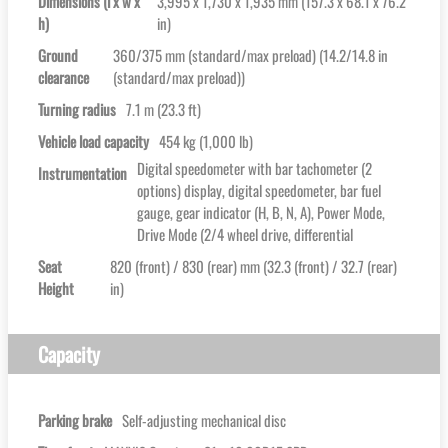
Dimensions (l x w x
3,995 x 1,730 x 1,935 mm (157.3 x 68.1 x 76.2
h)
in)
Ground
360/375 mm (standard/max preload) (14.2/14.8 in
clearance
(standard/max preload))
Turning radius
7.1 m (23.3 ft)
Vehicle load capacity
454 kg (1,000 lb)
Digital speedometer with bar tachometer (2
Instrumentation
options) display, digital speedometer, bar fuel
gauge, gear indicator (H, B, N, A), Power Mode,
Drive Mode (2/4 wheel drive, differential
Seat
820 (front) / 830 (rear) mm (32.3 (front) / 32.7 (rear)
Height
in)
Capacity
Parking brake
Self-adjusting mechanical disc