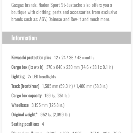
Gasgas brands. Nadon Sport St-Eustache also offers you a
boutique with clothing, parts and accessories from exclusive
brands such as: AGV, Dainese and Rev-it and much more.
Information
Kawasaki protection plus
12 / 24 / 36 / 48 months
Cargo box (l x w x h)
370 x 840 x 230 mm (14.6 x 33.1 x 9.1 in)
Lighting
2x LED headlights
Track (front/rear)
1,505 mm (59.3 in) / 1,480 mm (58.3 in.)
Cargo box capacity
159 kg (351 lb.)
Wheelbase
3,195 mm (125.8 in.)
Original weight*
952 kg (2,099 lb.)
Seating positions
4