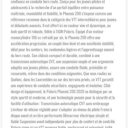
confiance en conduite hors route. Conçu pour les jeunes pilotes et
adolescents à la recherche d’un parfait équilibre entre puissance
maîtrisée, maniabilité et fiabilité, le Phoenix 200 s’impose comme une
référence reconnue dans la catégorie des VTT intermédiaires pour jeunes
et débutants avancés. Il est offert ici en couleur vive et dynamique, au
look sportif et robuste, fidèle à l’ADN Polaris. Équipé d’un moteur
monocylindre 196 cc refroidi par air, le Phoenix 200 offre une
accélération progressive, un couple bien dosé et une excellente stabilité,
idéal pour les sentiers, les randonnées légères et l’apprentissage avancé
du hors route. Son châssis compact et durable, combiné à une
transmission automatique CVT, une suspension souple et une ergonomie
adaptée aux jeunes pilotes, assure une conduite fluide, prévisible et
rassurante, même dans des conditions exigeantes. Que vous rouliez au
Québec, dans les Laurentides ou sur des terrains privés, ce VTT garantit
une expérience de conduite sécuritaire, engageante et évolutive. Côté
design et équipement, le Polaris Phoenix 200 2026 se distingue par un
style sportif et moderne, et une technologie pensée pour la sécurité et la
facilité d’utilisation : Transmission automatique CVT sans embrayage
Limiteur de vitesse réglable pour s’adapter au niveau du pilote Freins à
disque avant et arrière performants Démarreur électrique simple et
fiable Suspension avant indépendante pour plus de confort et de contrôle
Polaris signe ici un VTT jeunesse fiable, performant et polyvalent, taillé