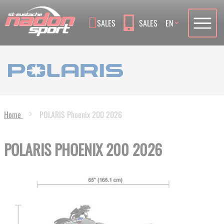
Language
SALES
SALES
EN
Home
POLARIS Phoenix 200 2026
POLARIS PHOENIX 200 2026
Skip
to
the
end
of