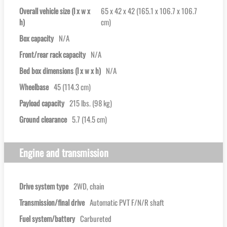
Overall vehicle size (l x w x
65 x 42 x 42 (165.1 x 106.7 x 106.7
h)
cm)
Box capacity
N/A
Front/rear rack capacity
N/A
Bed box dimensions (l x w x h)
N/A
Wheelbase
45 (114.3 cm)
Payload capacity
215 lbs. (98 kg)
Ground clearance
5.7 (14.5 cm)
Engine and transmission
Drive system type
2WD, chain
Transmission/final drive
Automatic PVT F/N/R shaft
Fuel system/battery
Carbureted