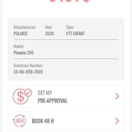
images
gallery
Manufacturer:
Year:
Type:
POLARIS
2026
VTT ENFANT
Model:
Phoenix 200
Inventory Number:
CS-NA-WEB-7005
GET MY
PRE-APPROVAL
BOOK 48 H