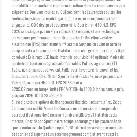
maniabilité et un confort exceptionnels, même dans les conditions les plus
exigeantes. Que vous rouliez au Québec, dans les Laurentides ou sur des
sentiers forestiers, ce modèle garantit une expérience sécuritaire et
engageante. Côté design et équipement, le Sportsman 450 H.O. EPS
2026 se distingue par un style robuste et aventure, et une technologie
pensée pour performance, sécurité et confort : Direction assistée
électronique (EPS) pour maniabilité accrue Suspension avant et arrière
indépendante à longue course Plateforme de chargement arrière pratique
et robuste Éclairage LED haute intensité pour visibilité optimale Modes de
conduite et traction intégrale sélectionnables Polaris signe ici un VTT
fiable, performant et polyvalent, taillé pour l’aventure, le travail et les
loisirs hors route. Chez Nadon Sport à Saint-Eustache, nous proposons le
Polaris Sportsman 450 H.O. EPS 2026 neuf à
9299.0$ pour un temps limité PROMOTION de 1000.0 inclus dans le prix,
jusqu'au 2026-10-01 23:59:59.0
$, avec plusieurs options de financement flexibles, incluant la 1re, 2e et
3e chance au crédit. Venez le découvrir en concession et comprendre
pourquoi il est considéré comme l’un des meilleurs VTT utilitaires du
marché. Chez Nadon Sport, notre équipe accompagne les passionnés de
sports motorisés du Québec depuis 1961, offrant un service personnalisé,
des conseils d’experts et un accompagnement complet avant et après