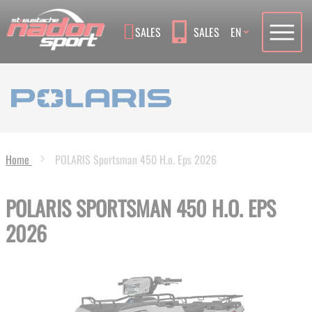
Language
SALES
SALES
EN
Home
POLARIS Sportsman 450 H.o. Eps 2026
POLARIS SPORTSMAN 450 H.O. EPS
2026
Skip
to
the