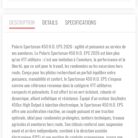
DESCRIPTION
DETAILS
SPECIFICATIONS
Polaris Sportsman 450 H.O. EPS 2026 : agilité et puissance au service de
vos aventures. Le Polaris Sportsman 450 H.O. EPS 2026 est bien plus
qu’un VTT utilitaire : c’est une invitation à l’aventure, la performance et la
liberté, que ce soit pour le travail, les randonnées ou les excursions hors
route. Conçu pour les pilotes recherchant un parfait équilibre entre
puissance, maniabilité et confort, le Sportsman 450 H.O. EPS s’impose
comme une référence reconnue dans la catégorie VTT utilitaires
compacts et polyvalents. Il est offert ici en vert éclatant, robuste et
dynamique, alliant esthétique et résistance. Équipé d’un moteur bicylindre
450cc High Output à injection électronique, le Sportsman 450 H.O. EPS
offre une accélération réactive, un couple puissant et une traction
optimale, idéal pour randonnées prolongées, sentiers techniques, travaux
agricoles et aventures hors route. Son châssis renforcé avec suspension
avant et arrière indépendante, combiné à la direction assistée
électronique (EPS) et une position de conduite ergonomique, assure une