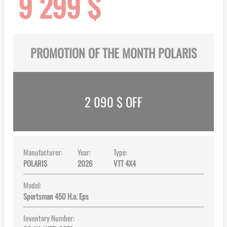
9 299 $
gallery
PROMOTION OF THE MONTH POLARIS
2 090
$ OFF
Manufacturer:
Year:
Type:
POLARIS
2026
VTT 4X4
Model:
Sportsman 450 H.o. Eps
Inventory Number: