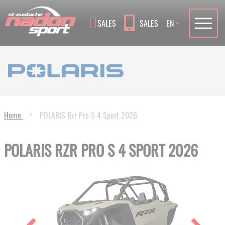
Language
SALES
SALES
EN
Home
POLARIS Rzr Pro S 4 Sport 2026
POLARIS RZR PRO S 4 SPORT 2026
Skip
to
the
end
of