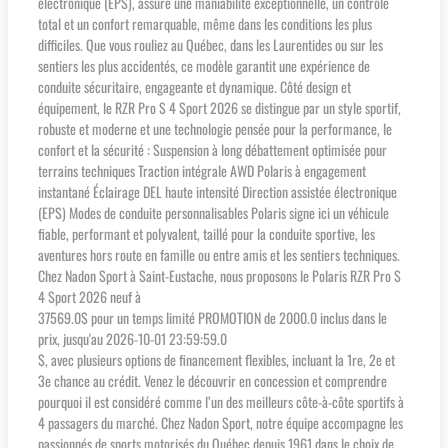
électronique (EPS), assure une maniabilité exceptionnelle, un contrôle
total et un confort remarquable, même dans les conditions les plus
difficiles. Que vous rouliez au Québec, dans les Laurentides ou sur les
sentiers les plus accidentés, ce modèle garantit une expérience de
conduite sécuritaire, engageante et dynamique. Côté design et
équipement, le RZR Pro S 4 Sport 2026 se distingue par un style sportif,
robuste et moderne et une technologie pensée pour la performance, le
confort et la sécurité : Suspension à long débattement optimisée pour
terrains techniques Traction intégrale AWD Polaris à engagement
instantané Éclairage DEL haute intensité Direction assistée électronique
(EPS) Modes de conduite personnalisables Polaris signe ici un véhicule
fiable, performant et polyvalent, taillé pour la conduite sportive, les
aventures hors route en famille ou entre amis et les sentiers techniques.
Chez Nadon Sport à Saint-Eustache, nous proposons le Polaris RZR Pro S
4 Sport 2026 neuf à
37569.0$ pour un temps limité PROMOTION de 2000.0 inclus dans le
prix, jusqu'au 2026-10-01 23:59:59.0
$, avec plusieurs options de financement flexibles, incluant la 1re, 2e et
3e chance au crédit. Venez le découvrir en concession et comprendre
pourquoi il est considéré comme l’un des meilleurs côte-à-côte sportifs à
4 passagers du marché. Chez Nadon Sport, notre équipe accompagne les
passionnés de sports motorisés du Québec depuis 1961 dans le choix de