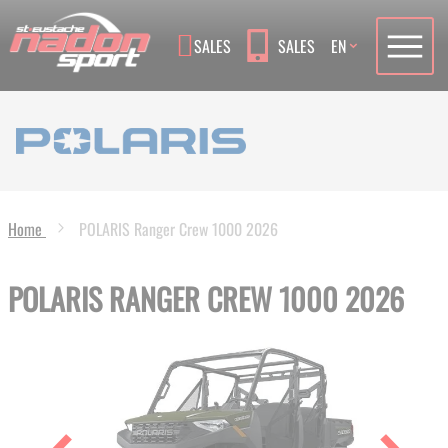
Language
SALES
SALES
EN
Home
POLARIS Ranger Crew 1000 2026
POLARIS RANGER CREW 1000 2026
Skip
to
the
end
of