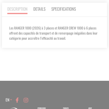
DESCRIPTION
DETAILS
SPECIFICATIONS
Les RANGER 1000 (2026) à 3 places et RANGER CREW 1000 à 6 places
offrent des capacités de transport et de remorquage inégalées dans leur
catégorie pour accroître l’efficacité au travail.
Language
EN
OPENING HOURS
PRODUCTS
ABOUT