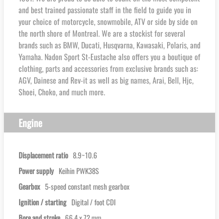
and best trained passionate staff in the field to guide you in
your choice of motorcycle, snowmobile, ATV or side by side on
the north shore of Montreal. We are a stockist for several
brands such as BMW, Ducati, Husqvarna, Kawasaki, Polaris, and
Yamaha. Nadon Sport St-Eustache also offers you a boutique of
clothing, parts and accessories from exclusive brands such as:
AGV, Dainese and Rev-it as well as big names, Arai, Bell, Hjc,
Shoei, Choko, and much more.
Engine
Displacement ratio
8.9~10.6
Power supply
Keihin PWK38S
Gearbox
5-speed constant mesh gearbox
Ignition / starting
Digital / foot CDI
Bore and stroke
66.4 x 72 mm