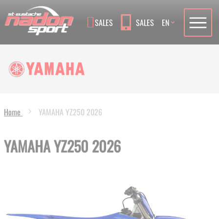
Language
SALES
SALES
EN
Home
YAMAHA YZ250 2026
YAMAHA YZ250 2026
Skip
to
the
end
of