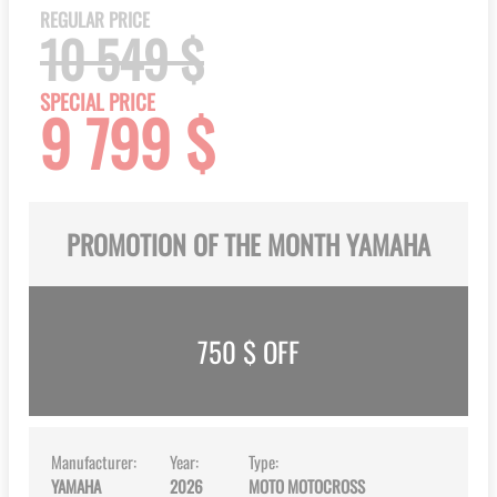
the
REGULAR PRICE
beginning
10 549 $
of
the
SPECIAL PRICE
9 799 $
images
gallery
PROMOTION OF THE MONTH YAMAHA
750
$ OFF
Manufacturer:
Year:
Type:
YAMAHA
2026
MOTO MOTOCROSS