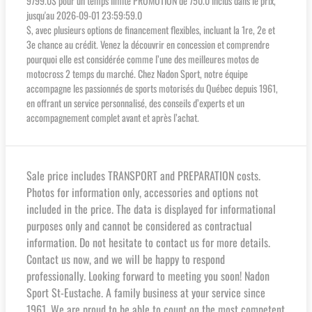
9799.0$ pour un temps limité PROMOTION de 750.0 inclus dans le prix,
jusqu'au 2026-09-01 23:59:59.0
$, avec plusieurs options de financement flexibles, incluant la 1re, 2e et
3e chance au crédit. Venez la découvrir en concession et comprendre
pourquoi elle est considérée comme l’une des meilleures motos de
motocross 2 temps du marché. Chez Nadon Sport, notre équipe
accompagne les passionnés de sports motorisés du Québec depuis 1961,
en offrant un service personnalisé, des conseils d’experts et un
accompagnement complet avant et après l’achat.
Sale price includes TRANSPORT and PREPARATION costs.
Photos for information only, accessories and options not
included in the price. The data is displayed for informational
purposes only and cannot be considered as contractual
information. Do not hesitate to contact us for more details.
Contact us now, and we will be happy to respond
professionally. Looking forward to meeting you soon! Nadon
Sport St-Eustache. A family business at your service since
1961. We are proud to be able to count on the most competent