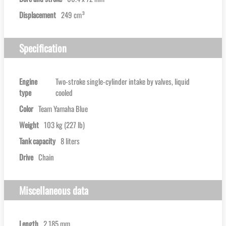
Displacement
249 cm³
Specification
Engine
Two-stroke single-cylinder intake by valves, liquid
type
cooled
Color
Team Yamaha Blue
Weight
103 kg (227 lb)
Tank capacity
8 liters
Drive
Chain
Miscellaneous data
Length
2,185 mm