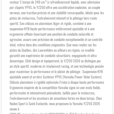
moteur 2 temps de 249 cm³ à refroidissement liquide, avec admission
par clapets YPVS, le YZ250 offre une accélération explosive, un couple
nerveux, une traction précise et une stabilité remarquable, idéale pour les
pistes de motocross, l’entraînement intensif et le pilotage hors route
sportif. Son châssis en aluminium léger et rigide, combiné à une
suspension KYB haute performance entièrement ajustable et à une
ergonomie affinée favorisant une position de conduite naturelle et
agressive, assure une précision de conduite exceptionnelle et un contrôle
total, même dans des conditions exigeantes. Que vous rouliez sur les
pistes du Québec, des Laurentides ou ailleurs en région, ce modèle
garantit une expérience de conduite sécuritaire, engageante et ultra
dynamique. Côté design et équipement, la YZ250 2026 se distingue par
un style sportif, moderne et résolument racing, et une technologie pensée
pour maximiser la performance et le plaisir de pilotage : Suspension KYB
ajustable avant et arrière Système YPVS (Yamaha Power Valve System)
Châssis aluminium à rigidité optimisée Freins à disque haute performance
Ergonomie inspirée de la compétition Yamaha signe ici une moto fiable,
performante et intensément polyvalente, taillée pour le motocross,
l’entraînement et les amateurs de sensations fortes en deux temps. Chez
Nadon Sport à Saint-Eustache, nous proposons la Yamaha YZ250 2026
neuve à