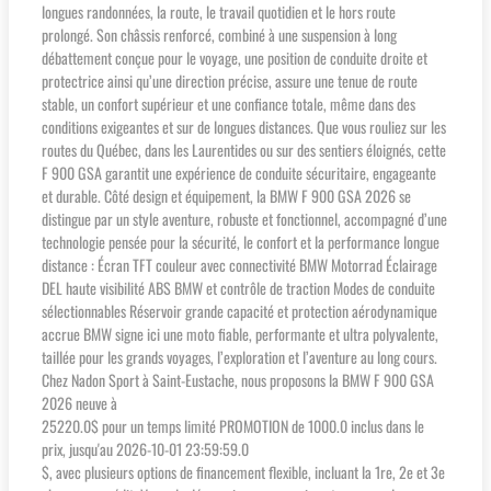
longues randonnées, la route, le travail quotidien et le hors route
prolongé. Son châssis renforcé, combiné à une suspension à long
débattement conçue pour le voyage, une position de conduite droite et
protectrice ainsi qu’une direction précise, assure une tenue de route
stable, un confort supérieur et une confiance totale, même dans des
conditions exigeantes et sur de longues distances. Que vous rouliez sur les
routes du Québec, dans les Laurentides ou sur des sentiers éloignés, cette
F 900 GSA garantit une expérience de conduite sécuritaire, engageante
et durable. Côté design et équipement, la BMW F 900 GSA 2026 se
distingue par un style aventure, robuste et fonctionnel, accompagné d’une
technologie pensée pour la sécurité, le confort et la performance longue
distance : Écran TFT couleur avec connectivité BMW Motorrad Éclairage
DEL haute visibilité ABS BMW et contrôle de traction Modes de conduite
sélectionnables Réservoir grande capacité et protection aérodynamique
accrue BMW signe ici une moto fiable, performante et ultra polyvalente,
taillée pour les grands voyages, l’exploration et l’aventure au long cours.
Chez Nadon Sport à Saint-Eustache, nous proposons la BMW F 900 GSA
2026 neuve à
25220.0$ pour un temps limité PROMOTION de 1000.0 inclus dans le
prix, jusqu'au 2026-10-01 23:59:59.0
$, avec plusieurs options de financement flexible, incluant la 1re, 2e et 3e