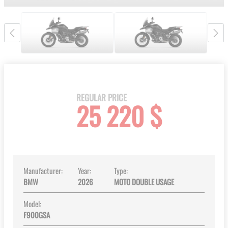
gallery
Skip
to
the
beginning
REGULAR PRICE
25 220 $
of
the
images
gallery
Manufacturer:
Year:
Type:
BMW
2026
MOTO DOUBLE USAGE
Model:
F900GSA