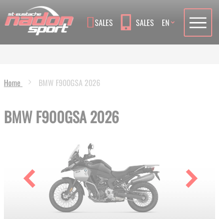
Language
SALES
SALES
EN
Home
BMW F900GSA 2026
BMW F900GSA 2026
Skip
to
the
end
of
the
images