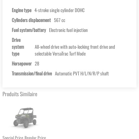
Engine type
4-stroke single cylinder DOHC
Cylinders displacement
567 cc
Fuel system/battery
Electronic fuel injection
Drive
system
All-wheel drive with auto-locking front drive and
type
selectable VersaTrac Turf Mode
Horsepower
28
Transmission/final drive
Automatic PVT H/L/N/R/P shaft
Produits Similaire
Special Price
Regular Price