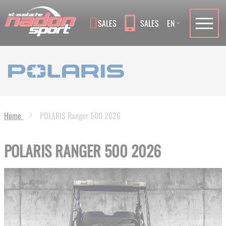
Language
SALES
SALES
EN
Home
POLARIS Ranger 500 2026
POLARIS RANGER 500 2026
Skip
to
the
end
of