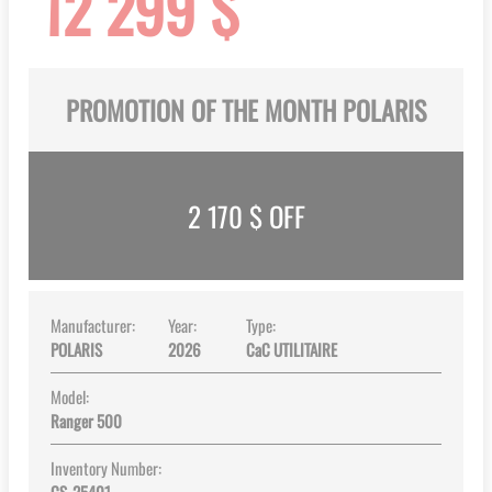
12 299 $
gallery
PROMOTION OF THE MONTH POLARIS
2 170
$ OFF
Manufacturer:
Year:
Type:
POLARIS
2026
CaC UTILITAIRE
Model:
Ranger 500
Inventory Number: