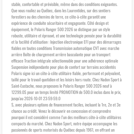
stable, confortable et prévisible, même dans des conditions exigeantes.
Que vous rouliez au Québec, dans les Laurentides, sur des sentiers
forestiers ou des chemins de terre, ce côte-à-côte garantit une
expérience de conduite sécuritaire et engageante. Côté design et
équipement, le Polaris Ranger 500 2026 se distingue par un style
robuste, utilitaire et éprouvé, et une technologie pensée pour la durabilité
et la facilité d’utilisation : Injection électronique EFI pour des démarrages
fiables en toutes conditions Transmission automatique CVT avec marche
arrière Boîte de chargement arrière basculante pour un transport
efficace Traction intégrale sélectionnable pour une adhérence optimale
Suspension indépendante pour plus de confort sur terrains accidentés
Polaris signe ici un côte-à-côte utilitaire fiable, performant et polyvalent,
taillé pour le travail quotidien et les loisirs hors route. Chez Nadon Sport à
Saint-Eustache, nous proposons le Polaris Ranger 500 2026 neuf à
12299.0$ pour un temps limité PROMOTION de 500.0 inclus dans le prix,
jusqu'au 2026-10-01 23:59:59.0
$, avec plusieurs options de financement faciles, incluant la 1re, 2e et 3e
chance au crédit. Venez le découvrir en concession et comprendre
pourquoi il est considéré comme l’un des meilleurs côte-à-côte utilitaires
compacts du marché. Chez Nadon Sport, notre équipe accompagne les
passionnés de sports motorisés du Québec depuis 1961, en offrant un