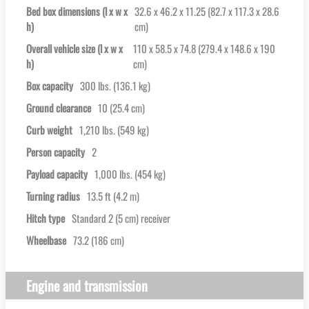
Bed box dimensions (l x w x
32.6 x 46.2 x 11.25 (82.7 x 117.3 x 28.6
h)
cm)
Overall vehicle size (l x w x
110 x 58.5 x 74.8 (279.4 x 148.6 x 190
h)
cm)
Box capacity
300 lbs. (136.1 kg)
Ground clearance
10 (25.4 cm)
Curb weight
1,210 lbs. (549 kg)
Person capacity
2
Payload capacity
1,000 lbs. (454 kg)
Turning radius
13.5 ft (4.2 m)
Hitch type
Standard 2 (5 cm) receiver
Wheelbase
73.2 (186 cm)
Engine and transmission