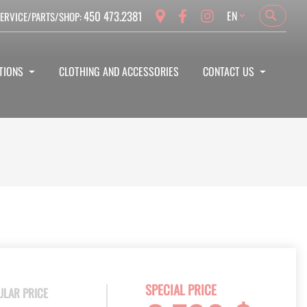
Language
450 473.2381
EN
ERVICE/PARTS/SHOP:
Search
Search
TIONS
CLOTHING AND ACCESSORIES
CONTACT US
SPECIAL PRICE
ULAR PRICE