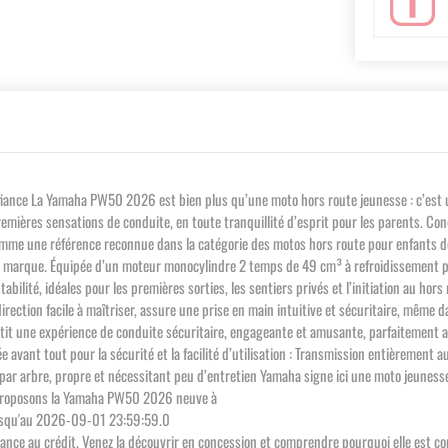
ce La Yamaha PW50 2026 est bien plus qu’une moto hors route jeunesse : c’est une v
remières sensations de conduite, en toute tranquillité d’esprit pour les parents. Conç
comme une référence reconnue dans la catégorie des motos hors route pour enfants déb
 la marque. Équipée d’un moteur monocylindre 2 temps de 49 cm³ à refroidissement 
abilité, idéales pour les premières sorties, les sentiers privés et l’initiation au ho
rection facile à maîtriser, assure une prise en main intuitive et sécuritaire, même 
ntit une expérience de conduite sécuritaire, engageante et amusante, parfaitement 
e avant tout pour la sécurité et la facilité d’utilisation : Transmission entièreme
par arbre, propre et nécessitant peu d’entretien Yamaha signe ici une moto jeunesse f
us proposons la Yamaha PW50 2026 neuve à
jusqu'au 2026-09-01 23:59:59.0
 chance au crédit. Venez la découvrir en concession et comprendre pourquoi elle est