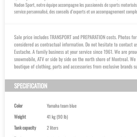
Nadon Sport, notre équipe accompagne les passionnés de sports motorisés du
service personnalisé, des conseils d’experts et un accompagnement complet
Sale price includes TRANSPORT and PREPARATION costs. Photos for in
considered as contractual information. Do not hesitate to contact u
Eustache. A family business at your service since 1961. We are proud
snowmobile, ATV or side by side on the north shore of Montreal. We
boutique of clothing, parts and accessories from exclusive brands su
SPECIFICATION
Color
Yamaha team blue
Weight
41 kg (90 lb)
Tank capacity
2 liters