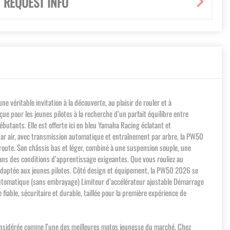
REQUEST INFO
éritable invitation à la découverte, au plaisir de rouler et à
ue pour les jeunes pilotes à la recherche d’un parfait équilibre entre
utants. Elle est offerte ici en bleu Yamaha Racing éclatant et
par air, avec transmission automatique et entraînement par arbre, la PW50
rs route. Son châssis bas et léger, combiné à une suspension souple, une
dans des conditions d’apprentissage exigeantes. Que vous rouliez au
adaptée aux jeunes pilotes. Côté design et équipement, la PW50 2026 se
nt automatique (sans embrayage) Limiteur d’accélérateur ajustable Démarrage
iable, sécuritaire et durable, taillée pour la première expérience de
 considérée comme l’une des meilleures motos jeunesse du marché. Chez