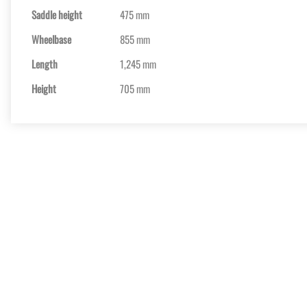
Saddle height
475 mm
Wheelbase
855 mm
Length
1,245 mm
Height
705 mm