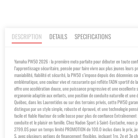
DESCRIPTION
DETAILS
SPECIFICATIONS
Yamaha PW50 2026 : la première moto parfaite pour débuter en toute confian
l’apprentissage sécuritaire, pensée pour faire vivre aux plus jeunes leurs p
maniabilité, fiabilité et sécurité, la PW50 s’impose depuis des décennies 
emblématique, une couleur vive et rassurante qui reflète l’ADN sportif de
offre une accélération douce, une puissance progressive et une excellente st
ergonomie adaptée aux enfants, une position de conduite naturelle et une di
Québec, dans les Laurentides ou sur des terrains privés, cette PW50 gara
distingue par un style simple, robuste et éprouvé, et une technologie pensé
facile et fiable Hauteur de selle basse pour plus de confiance Entraînement 
conduite et le plaisir en famille. Chez Nadon Sport à Saint-Eustache, no
2799.0$ pour un temps limité PROMOTION de 100.0 inclus dans le prix, 
$, avec plusieurs options de financement flexibles, incluant 1re, 2e et 3e