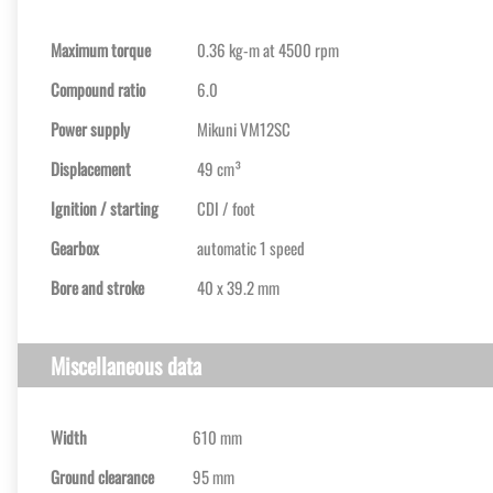
Maximum torque
0.36 kg-m at 4500 rpm
Compound ratio
6.0
Power supply
Mikuni VM12SC
Displacement
49 cm³
Ignition / starting
CDI / foot
Gearbox
automatic 1 speed
Bore and stroke
40 x 39.2 mm
Miscellaneous data
Width
610 mm
Ground clearance
95 mm