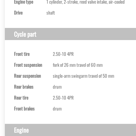
Engine type
1 cylinder, 2-stroke, reed valve intake, air-cooled
Drive
shaft
Cycle part
Front tire
2.50-10 4PR
Front suspension
fork of 26 mm travel of 60 mm
Rear suspension
single-arm swingarm travel of 50 mm
Rear brakes
drum
Rear tire
2.50-10 4PR
Front brakes
drum
Engine