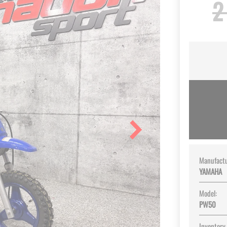
2
Manufactu
YAMAHA
Model:
PW50
Inventory