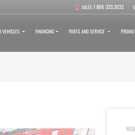
1 866 333.2033
SALES:
S
D VEHICLES
FINANCING
PARTS AND SERVICE
PROMO
REG