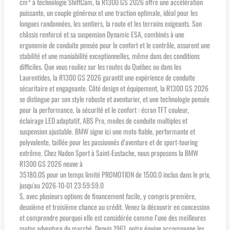
cm³ à technologie ShiftCam, la R1300 GS 2026 offre une accélération
puissante, un couple généreux et une traction optimale, idéal pour les
longues randonnées, les sentiers, la route et les terrains exigeants. Son
châssis renforcé et sa suspension Dynamic ESA, combinés à une
ergonomie de conduite pensée pour le confort et le contrôle, assurent une
stabilité et une maniabilité exceptionnelles, même dans des conditions
difficiles. Que vous rouliez sur les routes du Québec ou dans les
Laurentides, la R1300 GS 2026 garantit une expérience de conduite
sécuritaire et engageante. Côté design et équipement, la R1300 GS 2026
se distingue par son style robuste et aventurier, et une technologie pensée
pour la performance, la sécurité et le confort : écran TFT couleur,
éclairage LED adaptatif, ABS Pro, modes de conduite multiples et
suspension ajustable. BMW signe ici une moto fiable, performante et
polyvalente, taillée pour les passionnés d’aventure et de sport-touring
extrême. Chez Nadon Sport à Saint-Eustache, nous proposons la BMW
R1300 GS 2026 neuve à
35180.0$ pour un temps limité PROMOTION de 1500.0 inclus dans le prix,
jusqu'au 2026-10-01 23:59:59.0
$, avec plusieurs options de financement facile, y compris première,
deuxième et troisième chance au crédit. Venez la découvrir en concession
et comprendre pourquoi elle est considérée comme l’une des meilleures
motos adventure du marché. Depuis 1961, notre équipe accompagne les