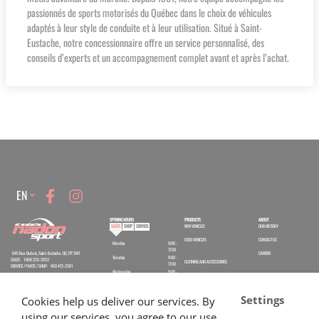
passionnés de sports motorisés du Québec dans le choix de véhicules
adaptés à leur style de conduite et à leur utilisation. Situé à Saint-
Eustache, notre concessionnaire offre un service personnalisé, des
conseils d’experts et un accompagnement complet avant et après l’achat.
Language
EN
OPENING HOURS
PRODUCTS
ABOUT
SALES
SHOP
SERVICE
NEW VEHICLES
OUR HISTORY
USED VEHICLES
CONTACT US
Monday
9:00 -
17:30
645 Rue Dubois, Saint-Eustache, QC J7P 3W1
CARRER
Tuesday
9:00 -
SALES:
1 866 333-2033
CLOTHING AND ACCESSORIES
17:30
SERVICE / PARTS / SHOP:
450 473-2381
Wednesday
9:00 -
PROMOTIONS
17:30
Thursday
9:00 -
PRIVILEGE PROGRAM
20:00
Settings
Cookies help us deliver our services. By
Friday
9:00 -
PARTS AND SERVICE
17:30
using our services, you agree to our use
Saturday
9:30 -