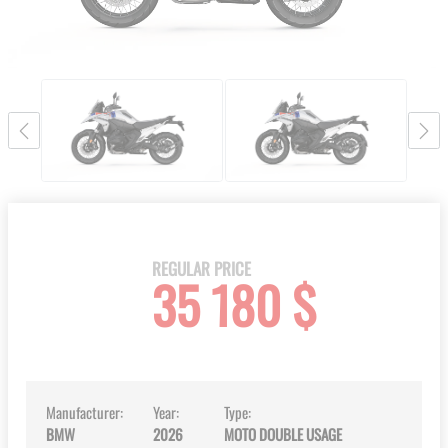
gallery
Skip
to
the
beginning
REGULAR PRICE
35 180 $
of
the
images
gallery
Manufacturer:
Year:
Type:
BMW
2026
MOTO DOUBLE USAGE