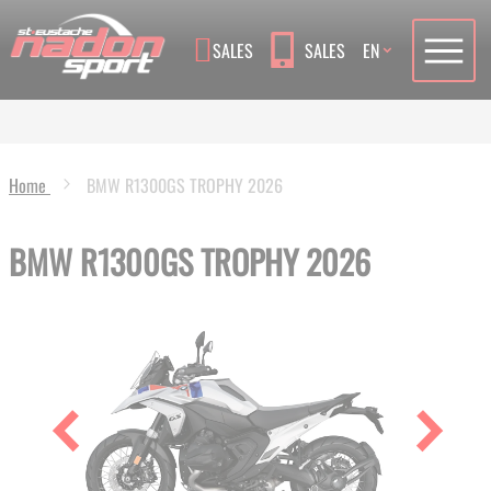
Language
SALES
SALES
EN
Home
BMW R1300GS TROPHY 2026
BMW R1300GS TROPHY 2026
Skip
to
the
end
of
the
images