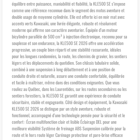
équilibre entre puissance, maniabilité et fiabilité, la KLE500 SE s’impose
comme une référence reconnue dans le segment des motos aventure et
double usage de moyenne cylindrée. Elle est offerte ici en noir mat avec
accents verts Kawasaki, une livrée élégante, robuste et résolument
moderne qui affirme son caractère aventurier. Équipée d’un moteur
bicylindre parallèle de 500 cm³ à injection électronique, reconnu pour sa
souplesse et son endurance, la KLE500 SE 2026 offre une accélération
progressive, un couple bien réparti et une stabilité rassurante, idéales
pour les longues randonnées, la route, les chemins de gravier, les sentiers
légers et les déplacements du quotidien. Son châssis tubulaire solide,
combiné à une suspension à long débattement et à une position de
conduite droite et naturelle, assure une conduite confortable, équilibrée
et facile à maîtriser, même dans des conditions exigeantes. Que vous
rouliez au Québec, dans les Laurentides, sur les routes secondaires ou les
sentiers forestiers, la KLE500 SE garantit une expérience de conduite
sécuritaire, stable et engageante. Côté design et équipement, la Kawasaki
KLE500 SE 2026 se distingue par un style aventure, robuste et
fonctionnel, accompagné d’une technologie pensée pour la sécurité et le
confort : Écran multifonction clair et lisible Éclairage DEL pour une
meilleure visibilité Système de freinage ABS Suspension calibrée pour la
route et le hors route léger Carénage protecteur et pare-brise efficace