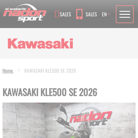
Language
SALES
SALES
EN
Home
KAWASAKI KLE500 SE 2026
KAWASAKI KLE500 SE 2026
Skip
to
the
end
of