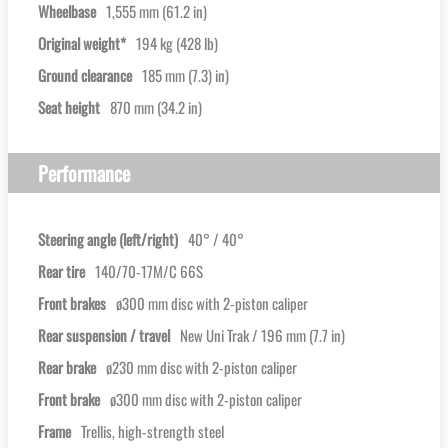
Wheelbase
1,555 mm (61.2 in)
Original weight*
194 kg (428 lb)
Ground clearance
185 mm (7.3) in)
Seat height
870 mm (34.2 in)
Performance
Steering angle (left/right)
40° / 40°
Rear tire
140/70-17M/C 66S
Front brakes
ø300 mm disc with 2-piston caliper
Rear suspension / travel
New Uni Trak / 196 mm (7.7 in)
Rear brake
ø230 mm disc with 2-piston caliper
Front brake
ø300 mm disc with 2-piston caliper
Frame
Trellis, high-strength steel