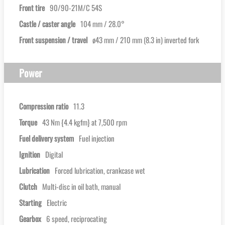
Front tire
90/90-21M/C 54S
Castle / caster angle
104 mm / 28.0°
Front suspension / travel
ø43 mm / 210 mm (8.3 in) inverted fork
Power
Compression ratio
11.3
Torque
43 Nm {4.4 kgfm} at 7,500 rpm
Fuel delivery system
Fuel injection
Ignition
Digital
Lubrication
Forced lubrication, crankcase wet
Clutch
Multi-disc in oil bath, manual
Starting
Electric
Gearbox
6 speed, reciprocating