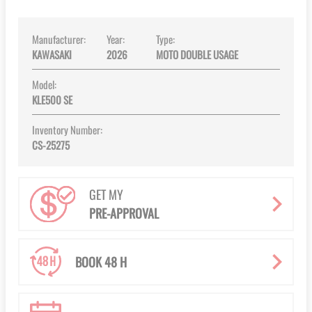
gallery
Manufacturer:
Year:
Type:
KAWASAKI
2026
MOTO DOUBLE USAGE
Model:
KLE500 SE
Inventory Number:
CS-25275
GET MY
PRE-APPROVAL
BOOK 48 H