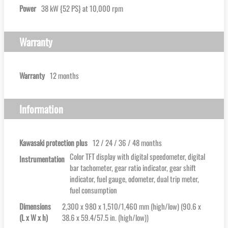
Power
38 kW {52 PS} at 10,000 rpm
Warranty
Warranty
12 months
Information
Kawasaki protection plus
12 / 24 / 36 / 48 months
Color TFT display with digital speedometer, digital
Instrumentation
bar tachometer, gear ratio indicator, gear shift
indicator, fuel gauge, odometer, dual trip meter,
fuel consumption
Dimensions
2,300 x 980 x 1,510/1,460 mm (high/low) (90.6 x
(L x W x h)
38.6 x 59.4/57.5 in. (high/low))