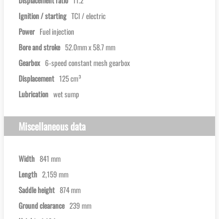
Displacement ratio
11.2
Ignition / starting
TCI / electric
Power
Fuel injection
Bore and stroke
52.0mm x 58.7 mm
Gearbox
6-speed constant mesh gearbox
Displacement
125 cm³
Lubrication
wet sump
Miscellaneous data
Width
841 mm
Length
2,159 mm
Saddle height
874 mm
Ground clearance
239 mm