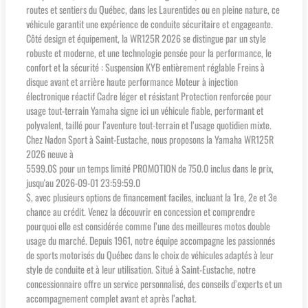
routes et sentiers du Québec, dans les Laurentides ou en pleine nature, ce
véhicule garantit une expérience de conduite sécuritaire et engageante.
Côté design et équipement, la WR125R 2026 se distingue par un style
robuste et moderne, et une technologie pensée pour la performance, le
confort et la sécurité : Suspension KYB entièrement réglable Freins à
disque avant et arrière haute performance Moteur à injection
électronique réactif Cadre léger et résistant Protection renforcée pour
usage tout-terrain Yamaha signe ici un véhicule fiable, performant et
polyvalent, taillé pour l’aventure tout-terrain et l’usage quotidien mixte.
Chez Nadon Sport à Saint-Eustache, nous proposons la Yamaha WR125R
2026 neuve à
5599.0$ pour un temps limité PROMOTION de 750.0 inclus dans le prix,
jusqu'au 2026-09-01 23:59:59.0
$, avec plusieurs options de financement faciles, incluant la 1re, 2e et 3e
chance au crédit. Venez la découvrir en concession et comprendre
pourquoi elle est considérée comme l’une des meilleures motos double
usage du marché. Depuis 1961, notre équipe accompagne les passionnés
de sports motorisés du Québec dans le choix de véhicules adaptés à leur
style de conduite et à leur utilisation. Situé à Saint-Eustache, notre
concessionnaire offre un service personnalisé, des conseils d’experts et un
accompagnement complet avant et après l’achat.