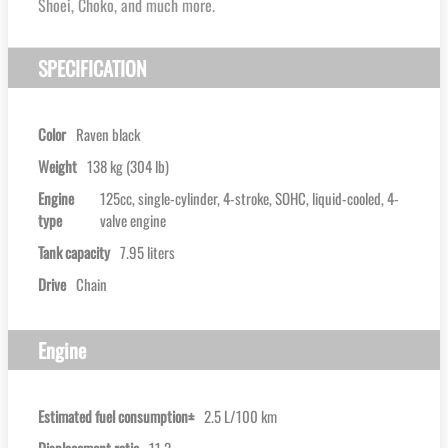
Shoei, Choko, and much more.
SPECIFICATION
Color
Raven black
Weight
138 kg (304 lb)
Engine
125cc, single-cylinder, 4-stroke, SOHC, liquid-cooled, 4-
type
valve engine
Tank capacity
7.95 liters
Drive
Chain
Engine
Estimated fuel consumption±
2.5 L/100 km