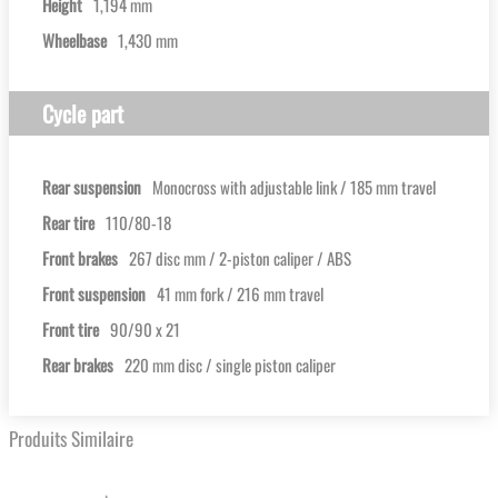
Height
1,194 mm
Wheelbase
1,430 mm
Cycle part
Rear suspension
Monocross with adjustable link / 185 mm travel
Rear tire
110/80-18
Front brakes
267 disc mm / 2-piston caliper / ABS
Front suspension
41 mm fork / 216 mm travel
Front tire
90/90 x 21
Rear brakes
220 mm disc / single piston caliper
Produits Similaire