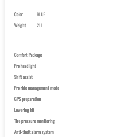
Color
BLUE
Weight
211
Comfort Package
Pro headlight
Shift assist
Pro ride management mode
GPS preparation
Lowering kit
Tire pressure monitoring
Anti-theft alarm system