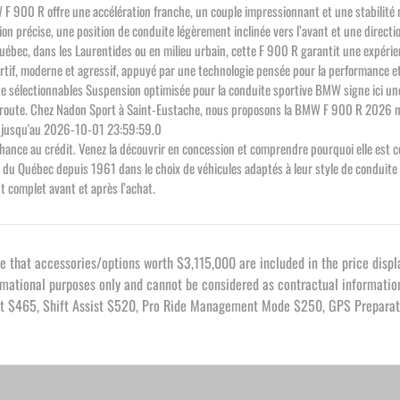
F 900 R offre une accélération franche, un couple impressionnant et une stabilité re
 précise, une position de conduite légèrement inclinée vers l’avant et une direction
uébec, dans les Laurentides ou en milieu urbain, cette F 900 R garantit une expér
if, moderne et agressif, appuyé par une technologie pensée pour la performance et
électionnables Suspension optimisée pour la conduite sportive BMW signe ici une m
sur route. Chez Nadon Sport à Saint-Eustache, nous proposons la BMW F 900 R 2026 
, jusqu'au 2026-10-01 23:59:59.0
e chance au crédit. Venez la découvrir en concession et comprendre pourquoi elle es
 Québec depuis 1961 dans le choix de véhicules adaptés à leur style de conduite et
t complet avant et après l’achat.
hat accessories/options worth $3,115,000 are included in the price displaye
ormational purposes only and cannot be considered as contractual information
ht $465, Shift Assist $520, Pro Ride Management Mode $250, GPS Preparati