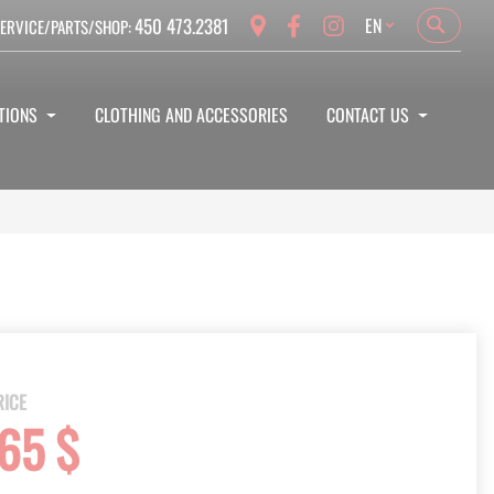
Language
450 473.2381
EN
ERVICE/PARTS/SHOP:
Search
Search
TIONS
CLOTHING AND ACCESSORIES
CONTACT US
RICE
65 $