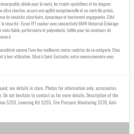
marquable, idéale pour la route, les trajets quotidiens et les longues
 ultra réactive, assure une agilité exceptionnelle et un contrôle précis,
ience de conduite sécuritaire, dynamique et hautement engageante. Côté
 la sécurité : Écran TFT couleur avec connectivité BMW Motorrad Éclairage
oto fiable, performante et polyvalente, taillée pour les amateurs de
neuve à
t considérée comme l’une des meilleures motos roadster de sa catégorie. Chez
 à leur utilisation. Situé à Saint-Eustache, notre concessionnaire vous
d, see details in store. Photos for information only, accessories
. Do not hesitate to contact us for more details. Description of the
on $255, Lowering Kit $255, Tire Pressure Monitoring $270, Anti-