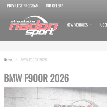
PRIVILEGE PROGRAM
JOB OFFERS
NEW VEHICLES
USE
Home
BMW F900R 2026
BMW F900R 2026
Skip
to
the