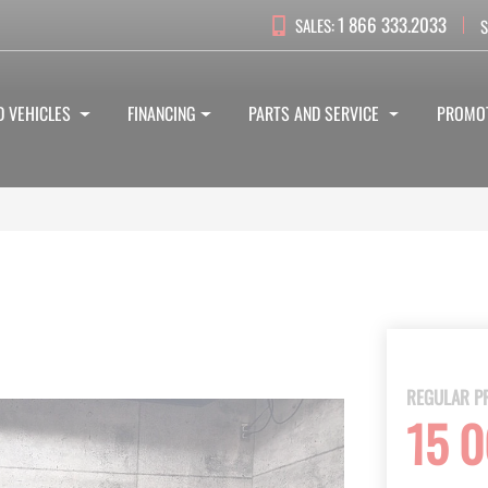
1 866 333.2033
SALES:
S
D VEHICLES
FINANCING
PARTS AND SERVICE
PROMO
REGULAR P
15 0