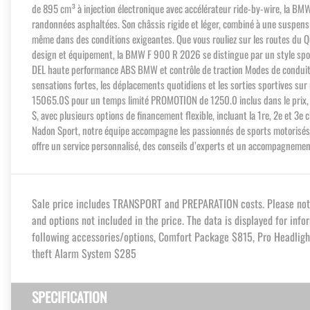
de 895 cm³ à injection électronique avec accélérateur ride-by-wire, la BMW 
randonnées asphaltées. Son châssis rigide et léger, combiné à une suspension
même dans des conditions exigeantes. Que vous rouliez sur les routes du Q
design et équipement, la BMW F 900 R 2026 se distingue par un style sport
DEL haute performance ABS BMW et contrôle de traction Modes de conduite s
sensations fortes, les déplacements quotidiens et les sorties sportives 
15065.0$ pour un temps limité PROMOTION de 1250.0 inclus dans le prix
$, avec plusieurs options de financement flexible, incluant la 1re, 2e et 3
Nadon Sport, notre équipe accompagne les passionnés de sports motorisés du
offre un service personnalisé, des conseils d’experts et un accompagnemen
Sale price includes TRANSPORT and PREPARATION costs. Please note t
and options not included in the price. The data is displayed for inf
following accessories/options, Comfort Package $815, Pro Headlig
theft Alarm System $285
SPECIFICATION