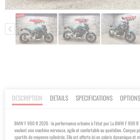
Skip
to
the
beginning
of
the
images
DESCRIPTION
DETAILS
SPECIFICATIONS
OPTION
gallery
BMW F 900 R 2026 : la performance urbaine à l’état pur La BMW F 900 R 2026
veulent une machine nerveuse, agile et confortable au quotidien. Conçue po
sportifs de moyenne cylindrée. Elle est offerte ici en coloris dynamique et