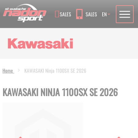
Language
SALES
SALES
EN
Home
KAWASAKI Ninja 1100SX SE 2026
KAWASAKI NINJA 1100SX SE 2026
Skip
to
the
end
of