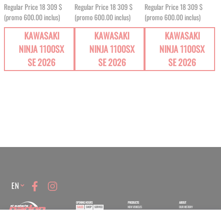
Regular Price
18 309 $
Regular Price
18 309 $
Regular Price
18 309 $
(promo 600.00 inclus)
(promo 600.00 inclus)
(promo 600.00 inclus)
KAWASAKI
KAWASAKI
KAWASAKI
NINJA 1100SX
NINJA 1100SX
NINJA 1100SX
SE 2026
SE 2026
SE 2026
Language
EN
OPENING HOURS
PRODUCTS
ABOUT
SALES
SHOP
SERVICE
NEW VEHICLES
OUR HISTORY
USED VEHICLES
CONTACT US
Monday
9:00 -