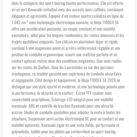
dans la catégorie des sport-touring hautes performances. Elle est offerte
ici en vert Kawasaki métallisé avec des accents noirs raffinés, combinant
élégance et agressivité. Équipée d’un moteur quatre cylindres en ligne de
1 043 cm³ avec technologie électronique avancée, la Ninja 1100SX SE
offre une accélération puissante, un couple constant et une stabilité
exemplaire, idéal pour les longues randonnées, les routes sinueuses et les
trajets quotidiens exigeants. Son châssis en aluminium léger et rigide,
combiné à une suspension avant et arrière entièrement réglable et une
position de conduite ergonomique, assure une maîtrise parfaite et un
confort optimal, même dans des conditions exigeantes. Que vous rouliez
sur les routes du Québec, dans les Laurentides ou sur des parcours
montagneux, ce modèle garantit une expérience de conduite sécuritaire
et engageante. Côté design et équipement, la Ninja 1100SX SE 2026 se
distingue par son style sportif et moderne, et une technologie pensée pour
la performance, la sécurité et le confort : Écran TFT couleur avec
connectivité smartphone, Éclairage LED intégral pour une visibilité
maximale, ABS et contrôle de traction Kawasaki pour une sécurité
accrue, Modes de conduite ajustables pour adapter la moto à toutes les
situations, Suspension semi-active électronique SE pour un confort et une
stabilité optimisés. Kawasaki signe ici une moto fiable, performante et
polyvalente, taillée pour les pilotes qui recherchent un sport-touring