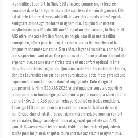
maniabilité et confort, la Ninja 300 s’impose comme une référence
reconnue dans la catégorie des motos sportives d’entrée de gamme. Elle
est offerte ici en vert Kawasaki brillant avec des accents noirs élégants,
soulignant son design moderne et dynamique. Équipée d’un moteur
bicylindre en parallèle de 300 cm³ à injection électronique, la Ninja 300
ABS offre une accélération fluide, un couple réactif et une stabilité
exemplaire, idéale pour les trajets urbains, les sorties sportives et les
longues randonnées sur route. Son châssis léger et maniable, combiné à
une suspension avant et arrière performante et à une position de conduite
ergonomique, assure une maîtrise totale et un confort optimal, même
dans des conditions exigeantes. Que vous rouliez sur les routes du Québec,
dans les Laurentides ou sur des parcours sinueux, cette moto garantit une
expérience de conduite sécuritaire et engageante. Côté design et
équipement, la Ninja 300 ABS 2026 se distingue par son style sportif et
moderne, et une technologie pensée pour la performance, la sécurité et le
confort : Système ABS pour un freinage sécurisé en toutes conditions,
Éclairage LED complet pour une visibilité maximale, Tableau de bord
numérique clair et intuitif, Suspension arrière ajustable pour un confort
personnalisé, Design aérodynamique et agressif qui reflète son ADN
sportif. Kawasaki signe ici une moto fiable, performante et polyvalente,
taillée pour les pilotes en quête d’une sportive accessible et dynamique.