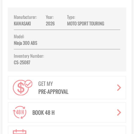
gallery
Manufacturer:
Year:
Type:
KAWASAKI
2026
MOTO SPORT TOURING
Model:
Ninja 300 ABS
Inventory Number:
CS-25087
GET MY
PRE-APPROVAL
BOOK 48 H