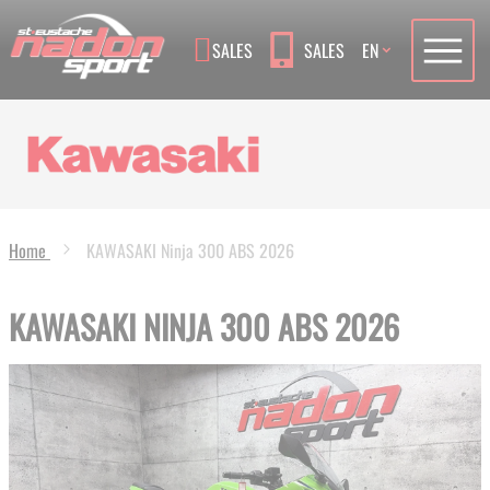
Language
SALES
SALES
EN
Home
KAWASAKI Ninja 300 ABS 2026
KAWASAKI NINJA 300 ABS 2026
Skip
to
the
end
of